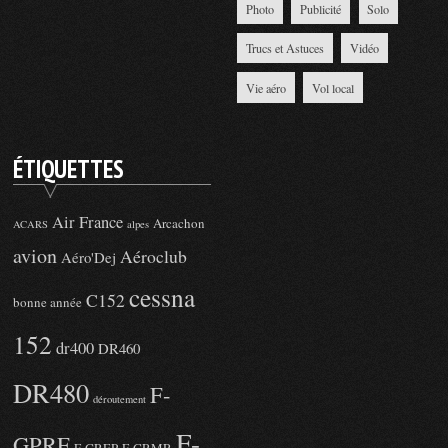
Photo
Publicité
Solo
Trucs et Astuces
Vidéo
Vie aéro
Vol local
ÉTIQUETTES
Air France
Arcachon
ACARS
alpes
avion
Aéroclub
Aéro'Dej
cessna
C152
bonne année
152
dr400
DR460
DR480
F-
déroutement
F-
GPRF