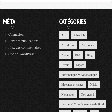
MÉTA
CATÉGORIES
Connexion
Actu
Aéroclub
Flux des publications
Aérodrome
Air France
Flux des commentaires
Site de WordPress-FR
Avion
BIA
Blog
Divers
Espace
Informatique & Aéronautique
Meetings et visites
Météo
Navigation
Non classé
Personnel Complémentaire de Bord