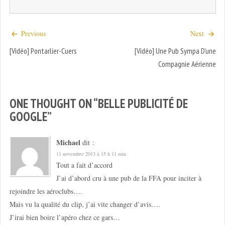
Previous
Next
[Vidéo] Pontarlier-Cuers
[Vidéo] Une Pub Sympa D’une
Compagnie Aérienne
ONE THOUGHT ON “
BELLE PUBLICITÉ DE
GOOGLE
”
Michael
dit :
11 novembre 2013 à 15 h 11 min
Tout a fait d’accord
J’ai d’abord cru à une pub de la FFA pour inciter à
rejoindre les aéroclubs….
Mais vu la qualité du clip, j’ai vite changer d’avis….
J’irai bien boire l’apéro chez ce gars…