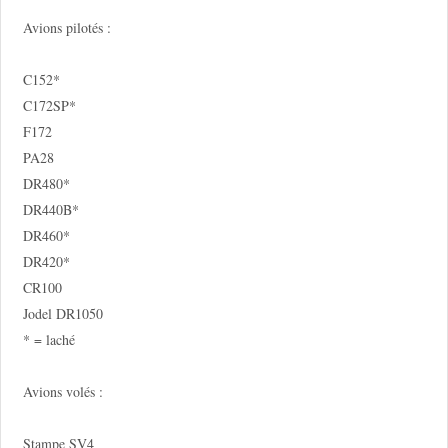
Avions pilotés :
C152*
C172SP*
F172
PA28
DR480*
DR440B*
DR460*
DR420*
CR100
Jodel DR1050
* = laché
Avions volés :
Stampe SV4