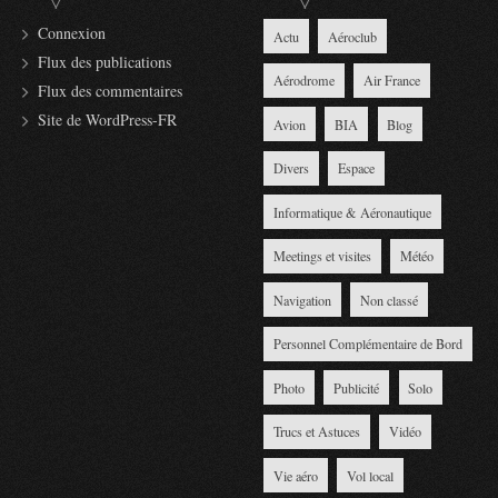
Connexion
Actu
Aéroclub
Flux des publications
Aérodrome
Air France
Flux des commentaires
Site de WordPress-FR
Avion
BIA
Blog
Divers
Espace
Informatique & Aéronautique
Meetings et visites
Météo
Navigation
Non classé
Personnel Complémentaire de Bord
Photo
Publicité
Solo
Trucs et Astuces
Vidéo
Vie aéro
Vol local