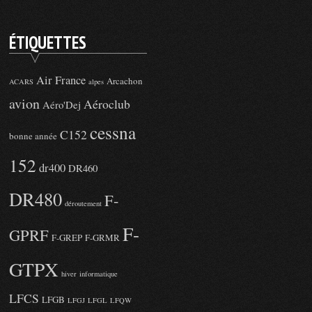
ÉTIQUETTES
Air France
Arcachon
ACARS
alpes
avion
Aéroclub
Aéro'Dej
cessna
C152
bonne année
152
dr400
DR460
DR480
F-
déroutement
F-
GPRF
F-GREP
F-GRMR
GTPX
hiver
informatique
LFCS
LFGB
LFGJ
LFGL
LFQW