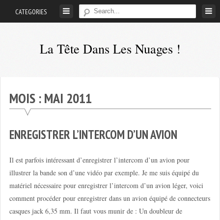
Skip
CATEGORIES
to
content
La Tête Dans Les Nuages !
Mes
aventures
de
MOIS :
MAI 2011
petit
pilote
privé
ENREGISTRER L’INTERCOM D’UN AVION
;-)
Il est parfois intéressant d’enregistrer l’intercom d’un avion pour
illustrer la bande son d’une vidéo par exemple. Je me suis équipé du
matériel nécessaire pour enregistrer l’intercom d’un avion léger, voici
comment procéder pour enregistrer dans un avion équipé de connecteurs
casques jack 6,35 mm. Il faut vous munir de : Un doubleur de