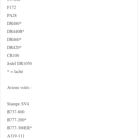
F172
PA28
DR480*
DR440B*
DR460*
DR420*
CR100
Jodel DR1050
* = laché
Avions volés :
Stampe SV4
B737-800
B777-200*
B777-300ER*
A319-111