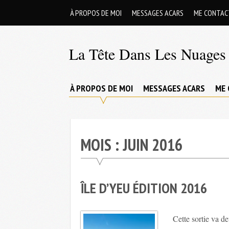
Skip
À PROPOS DE MOI
MESSAGES ACARS
ME CONTAC
to
content
La Tête Dans Les Nuages 
Mes
aventures
À PROPOS DE MOI
MESSAGES ACARS
ME 
de
petit
pilote
MOIS :
JUIN 2016
privé
;-)
ÎLE D’YEU ÉDITION 2016
Cette sortie va de