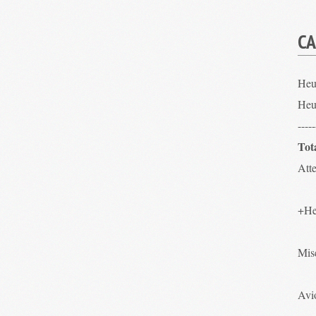
CA
Heu
Heu
-----
Tot
Atte
+He
Mis
Avio