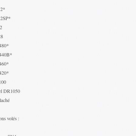
52*
72SP*
2
28
480*
440B*
460*
420*
100
el DR1050
 laché
ns volés :