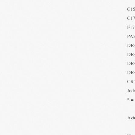
C1
C1
F17
PA
DR
DR
DR
DR
CR
Jod
* =
Avio