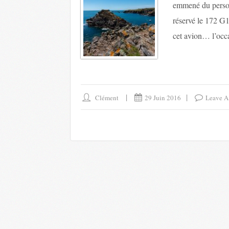
emmené du personn
réservé le 172 G
cet avion… l’occa
Clément
29 Juin 2016
Leave 