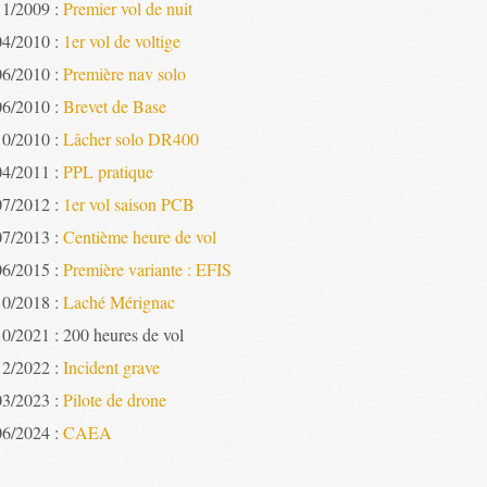
11/2009 :
Premier vol de nuit
04/2010 :
1er vol de voltige
06/2010 :
Première nav solo
06/2010 :
Brevet de Base
10/2010 :
Lâcher solo DR400
04/2011 :
PPL pratique
07/2012 :
1er vol saison PCB
07/2013 :
Centième heure de vol
06/2015 :
Première variante : EFIS
10/2018 :
Laché Mérignac
10/2021 : 200 heures de vol
12/2022 :
Incident grave
03/2023 :
Pilote de drone
06/2024 :
CAEA