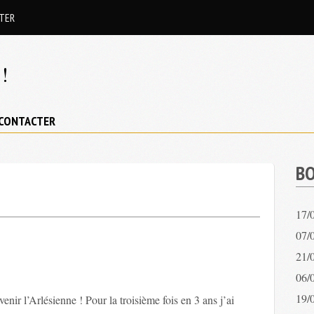
TER
!
CONTACTER
BO
17/
07/0
21/
06/
19/
venir l’Arlésienne ! Pour la troisième fois en 3 ans j’ai