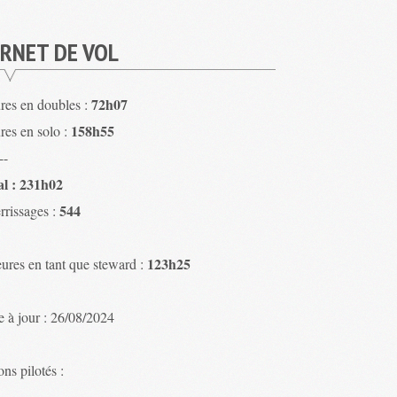
RNET DE VOL
72h07
res en doubles :
158h55
res en solo :
--
al : 231h02
544
rrissages :
123h25
ures en tant que steward :
e à jour : 26/08/2024
ns pilotés :