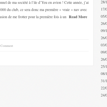
28/
el de ma société à l’ile d’Yeu en avion ! Cette année, j’ai
17/
1000 du club, ce sera donc ma première « vraie » nav avec
05/
Read More
sion de me frotter pour la première fois à un
26/
09/
26/
03/
A Comment
09/
26/
25/
08/
31/
22/
24/