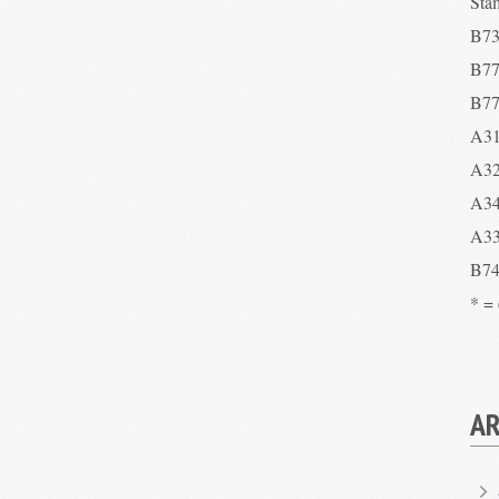
Sta
B73
B77
B77
A31
A32
A34
A33
B74
* =
AR