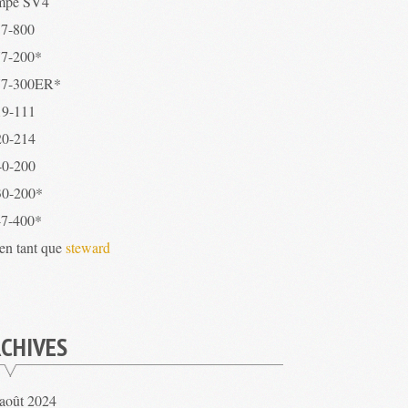
mpe SV4
7-800
7-200*
7-300ER*
9-111
0-214
0-200
0-200*
7-400*
 en tant que
steward
CHIVES
août 2024