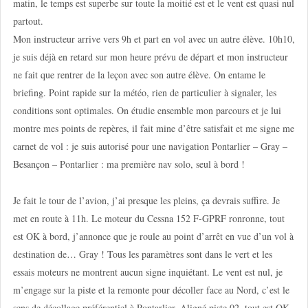
matin, le temps est superbe sur toute la moitié est et le vent est quasi nul
partout.
Mon instructeur arrive vers 9h et part en vol avec un autre élève. 10h10,
je suis déjà en retard sur mon heure prévu de départ et mon instructeur
ne fait que rentrer de la leçon avec son autre élève. On entame le
briefing. Point rapide sur la météo, rien de particulier à signaler, les
conditions sont optimales. On étudie ensemble mon parcours et je lui
montre mes points de repères, il fait mine d’être satisfait et me signe me
carnet de vol : je suis autorisé pour une navigation Pontarlier – Gray –
Besançon – Pontarlier : ma première nav solo, seul à bord !
Je fait le tour de l’avion, j’ai presque les pleins, ça devrais suffire. Je
met en route à 11h. Le moteur du Cessna 152 F-GPRF ronronne, tout
est OK à bord, j’annonce que je roule au point d’arrêt en vue d’un vol à
destination de… Gray ! Tous les paramètres sont dans le vert et les
essais moteurs ne montrent aucun signe inquiétant. Le vent est nul, je
m’engage sur la piste et la remonte pour décoller face au Nord, c’est le
sens de décollage préférentiel à Pontarlier. Aligné piste 02, tout est OK