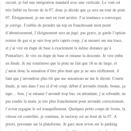
circuit, je fait une intégration standard avec une verticale. Le vent est
très faible en faveur de la 07, donc je décide que ça sera un tour de piste
07. Éloignement, je me met en vent arrière. J’ai tendance a converger,
je corrige. J’oublie de prendre un top en franchissant mon point
d’aboutissement, l’éloignement sera au jugé, pas grave, je garde l’option
remise de gaz si je suis trop près (après coup, j’ai mesuré sur ma trace,
et j’ai viré en étape de base à exactement la même distance qu’à
Pontarlier). Je vire en étape de base et entame la descente. Je vire enfin
en finale. Je me remémore que la piste ne fait que 18 m de large, et
j’aurai donc la sensation d’être plus haut que je ne suis réellement, il
faut que j’arrondisse plus tôt que me sensations ne me le diront. Courte
finale, je suis dans l’axe et d’où coup, début d’arrondis timide, boum, ça
tape… bon, j’ai entamé l’arrondi trop bas, en attendant, j’ai rebondit, ne
pas rendre la main, je tire plus franchement pour arrondir correctement,
l’avion regagne le sol tranquillement. Quelques petits coups de freins, la
vitesse est contrôlée, je continue, le taxiway est au bout de la 07. A
priori, personne sur la plateforme. Je gare mon avion sur le parking