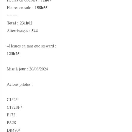
158h55
Heures en solo :
-------
Total : 231h02
544
Atterrissages :
+Heures en tant que steward :
123h25
Mise à jour : 26/08/2024
Avions pilotés :
C152*
C172SP*
F172
PA28
DR480*