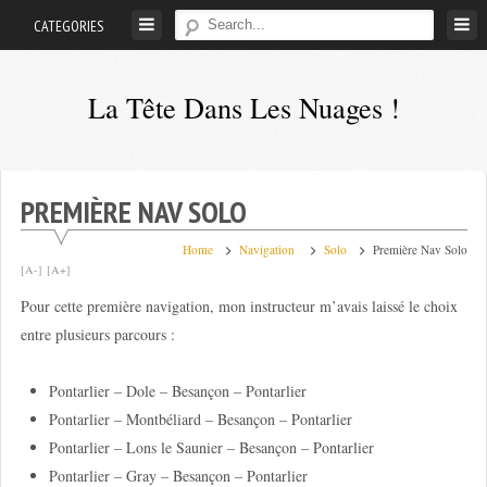
Skip
CATEGORIES
to
content
La Tête Dans Les Nuages !
Mes
aventures
de
PREMIÈRE NAV SOLO
petit
pilote
Home
Navigation
Solo
Première Nav Solo
[A-]
[A+]
privé
Pour cette première navigation, mon instructeur m’avais laissé le choix
;-)
entre plusieurs parcours :
Pontarlier – Dole – Besançon – Pontarlier
Pontarlier – Montbéliard – Besançon – Pontarlier
Pontarlier – Lons le Saunier – Besançon – Pontarlier
Pontarlier – Gray – Besançon – Pontarlier