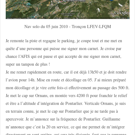
Nav solo du 05 juin 2010 - Tronçon LFEV-LFQM
Je remonte la piste et regagne le parking, je coupe tout et me met en
quête d’une personne qui puisse me signer mon carnet. Je croise par
chance l’AFIS qui est pause et qui accepte de me signer mon carnet,
super un tampon de plus !
Je me remet rapidement en route, car il est déjà 13h50 et je doit rendre
l’avion pour 14h. Mise en route et décollage en 05. J’ai mieux préparé
mon décollage et je vire cette fois-ci effectivement au passage des 500 ft.
Je met le cap sur Ornans, en montée vers 4200 ft pour franchir le relief
et être a l’altitude d’intégration de Pontarlier. Verticale Ornans, je suis
en terrain connu, je met le cap sur Pontarlier que je ne tarde pas à
apercevoir. Je m’annonce sur la fréquence de Pontarlier. Guillaume
m’annonce que c’est la 20 en service, ce qui me permet de m’intégrer
directement en vent arrière, qui sera très éloignée, faut que je reprenne