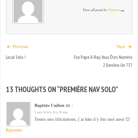
View all posts by
Clément
Previous
Next
Local Solo !
Fox Papa X-Ray, Vous Êtes Numéro
2 Derrière Un 737
13 THOUGHTS ON “
PREMIÈRE NAV SOLO
”
Baptiste Cadiou
dit :
9 juin 2010 à 19 h 58 min
Toutes mes félicitations, j’ai hâte d’y être moi aussi 🙂
Répondre