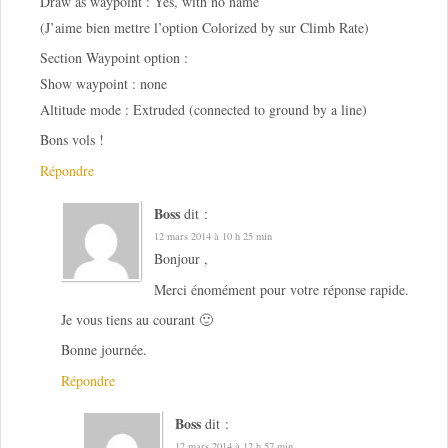
Draw as waypoint : Yes, with no name
(J’aime bien mettre l’option Colorized by sur Climb Rate)
Section Waypoint option :
Show waypoint : none
Altitude mode : Extruded (connected to ground by a line)
Bons vols !
Répondre
Boss
dit :
12 mars 2014 à 10 h 25 min
Bonjour ,
Merci énomément pour votre réponse rapide.
Je vous tiens au courant 🙂
Bonne journée.
Répondre
Boss
dit :
12 mars 2014 à 12 h 57 min