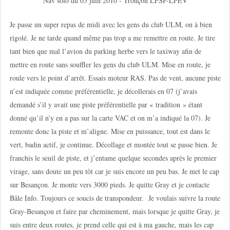
Nav solo du 05 juin 2010 - Tronçon LFSP-LFEV
Je passe un super repas de midi avec les gens du club ULM, on à bien
rigolé. Je ne tarde quand même pas trop a me remettre en route. Je tire
tant bien que mal l’avion du parking herbe vers le taxiway afin de
mettre en route sans souffler les gens du club ULM. Mise en route, je
roule vers le point d’arrêt. Essais moteur RAS. Pas de vent, aucune piste
n’est indiquée comme préférentielle, je décollerais en 07 (j’avais
demandé s’il y avait une piste préférentielle par « tradition » étant
donné qu’il n’y en a pas sur la carte VAC et on m’a indiqué la 07). Je
remonte donc la piste et m’aligne. Mise en puissance, tout est dans le
vert, badin actif, je continue. Décollage et montée tout se passe bien. Je
franchis le seuil de piste, et j’entame quelque secondes après le premier
virage, sans doute un peu tôt car je suis encore un peu bas. Je met le cap
sur Besançon. Je monte vers 3000 pieds. Je quitte Gray et je contacte
Bâle Info. Toujours ce soucis de transpondeur. Je voulais suivre la route
Gray-Besançon et faire par cheminement, mais lorsque je quitte Gray, je
suis entre deux routes, je prend celle qui est à ma gauche, mais les cap