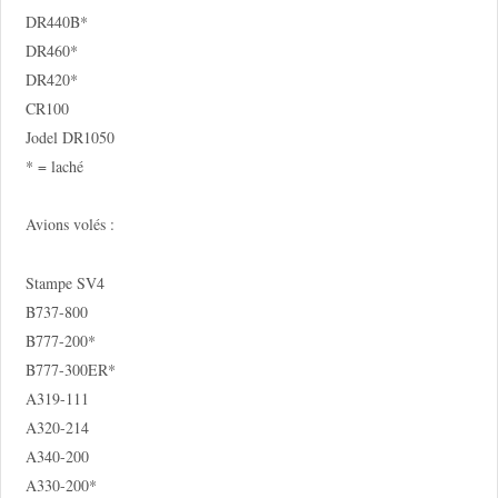
DR440B*
DR460*
DR420*
CR100
Jodel DR1050
* = laché
Avions volés :
Stampe SV4
B737-800
B777-200*
B777-300ER*
A319-111
A320-214
A340-200
A330-200*