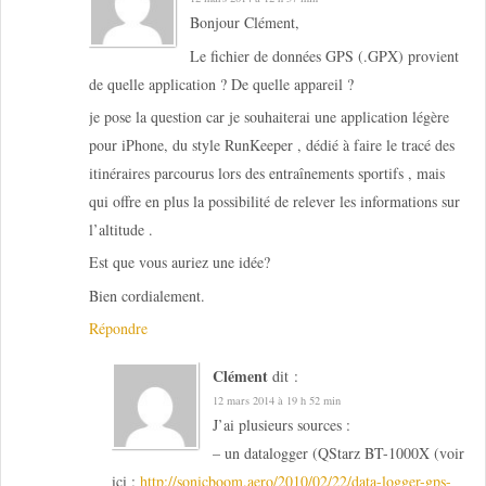
Bonjour Clément,
Le fichier de données GPS (.GPX) provient
de quelle application ? De quelle appareil ?
je pose la question car je souhaiterai une application légère
pour iPhone, du style RunKeeper , dédié à faire le tracé des
itinéraires parcourus lors des entraînements sportifs , mais
qui offre en plus la possibilité de relever les informations sur
l’altitude .
Est que vous auriez une idée?
Bien cordialement.
Répondre
Clément
dit :
12 mars 2014 à 19 h 52 min
J’ai plusieurs sources :
– un datalogger (QStarz BT-1000X (voir
ici :
http://sonicboom.aero/2010/02/22/data-logger-gps-