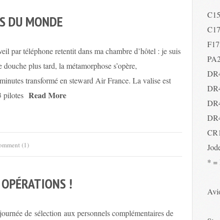
C1
RS DU MONDE
C1
F17
eil par téléphone retentit dans ma chambre d’hôtel : je suis
PA
ne douche plus tard, la métamorphose s’opère,
DR
minutes transformé en steward Air France. La valise est
DR
Read More
 pilotes
DR
DR
CR
omment (1)
Jod
* =
S OPÉRATIONS !
Avio
 journée de sélection aux personnels complémentaires de