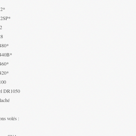
52*
72SP*
2
28
480*
440B*
460*
420*
100
el DR1050
 laché
ns volés :