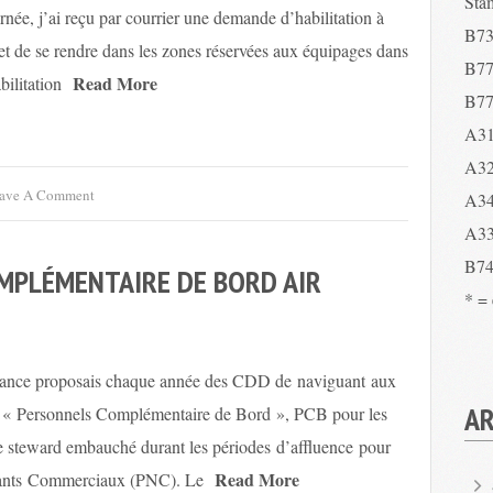
Sta
rnée, j’ai reçu par courrier une demande d’habilitation à
B73
et de se rendre dans les zones réservées aux équipages dans
B77
Read More
ilitation
B77
A31
A32
ave A Comment
A34
A33
B74
MPLÉMENTAIRE DE BORD AIR
* =
r France proposais chaque année des CDD de naviguant aux
AR
les « Personnels Complémentaire de Bord », PCB pour les
de steward embauché durant les périodes d’affluence pour
Read More
gants Commerciaux (PNC). Le