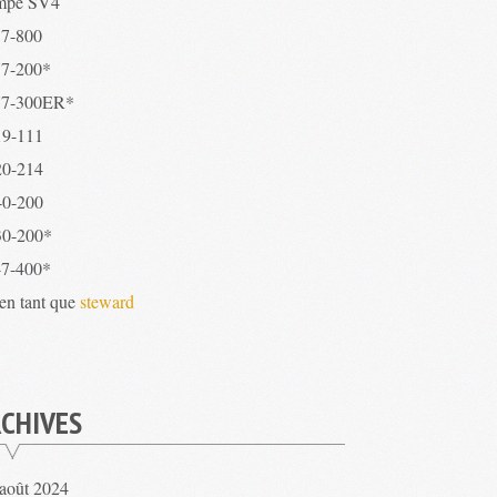
mpe SV4
7-800
7-200*
7-300ER*
9-111
0-214
0-200
0-200*
7-400*
 en tant que
steward
CHIVES
août 2024