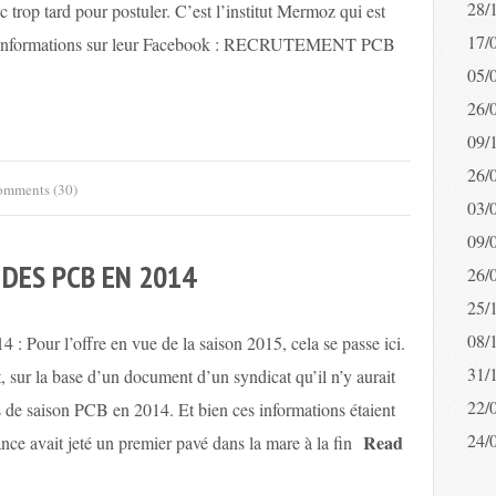
28/
c trop tard pour postuler. C’est l’institut Mermoz qui est
17/
ques informations sur leur Facebook : RECRUTEMENT PCB
05/
26/
09/
26/
mments (30)
03/
09/
N DES PCB EN 2014
26/
25/
08/
 : Pour l’offre en vue de la saison 2015, cela se passe ici.
31/
, sur la base d’un document d’un syndicat qu’il n’y aurait
22/
 de saison PCB en 2014. Et bien ces informations étaient
24/
Read
ance avait jeté un premier pavé dans la mare à la fin