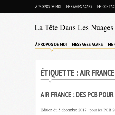
Skip
À PROPOS DE MOI
MESSAGES ACARS
ME CONTAC
to
content
La Tête Dans Les Nuages 
Mes
aventures
À PROPOS DE MOI
MESSAGES ACARS
ME 
de
petit
pilote
ÉTIQUETTE :
AIR FRANCE
privé
;-)
AIR FRANCE : DES PCB POUR 
Édition du 5 décembre 2017 : pour les PCB 2018