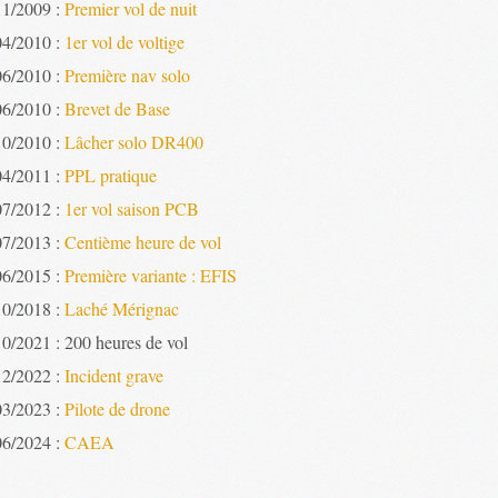
11/2009 :
Premier vol de nuit
04/2010 :
1er vol de voltige
06/2010 :
Première nav solo
06/2010 :
Brevet de Base
10/2010 :
Lâcher solo DR400
04/2011 :
PPL pratique
07/2012 :
1er vol saison PCB
07/2013 :
Centième heure de vol
06/2015 :
Première variante : EFIS
10/2018 :
Laché Mérignac
10/2021 : 200 heures de vol
12/2022 :
Incident grave
03/2023 :
Pilote de drone
06/2024 :
CAEA