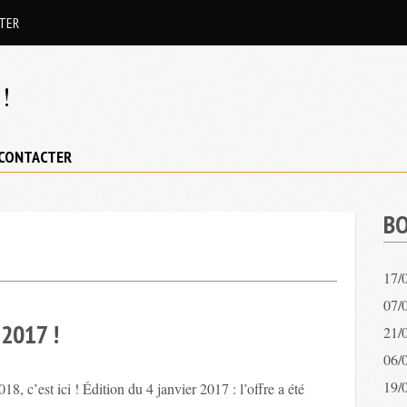
TER
!
CONTACTER
BO
17/
07/0
2017 !
21/
06/
19/
, c’est ici ! Édition du 4 janvier 2017 : l’offre a été