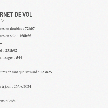
RNET DE VOL
72h07
res en doubles :
158h55
res en solo :
--
al : 231h02
544
rrissages :
123h25
ures en tant que steward :
e à jour : 26/08/2024
ns pilotés :