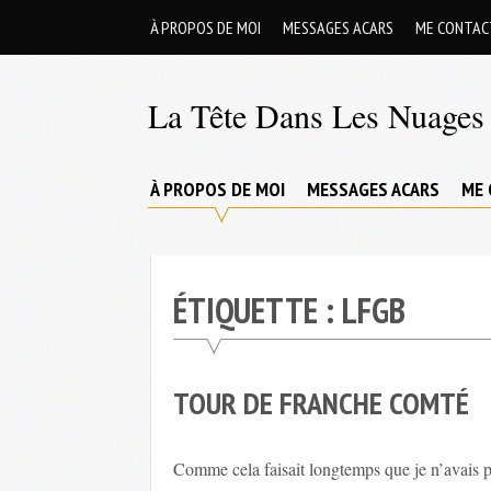
Skip
À PROPOS DE MOI
MESSAGES ACARS
ME CONTAC
to
content
La Tête Dans Les Nuages 
Mes
aventures
À PROPOS DE MOI
MESSAGES ACARS
ME 
de
petit
pilote
ÉTIQUETTE :
LFGB
privé
;-)
TOUR DE FRANCHE COMTÉ
Comme cela faisait longtemps que je n’avais p