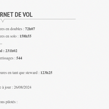
RNET DE VOL
72h07
res en doubles :
158h55
res en solo :
--
al : 231h02
544
rrissages :
123h25
ures en tant que steward :
e à jour : 26/08/2024
ns pilotés :