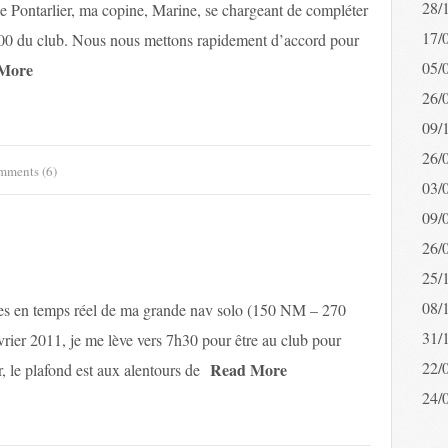
28/
de Pontarlier, ma copine, Marine, se chargeant de compléter
17/
R400 du club. Nous nous mettons rapidement d’accord pour
05/
More
26/
09/
26/
ments (6)
03/
09/
26/
25/
08/
ées en temps réel de ma grande nav solo (150 NM – 270
31/
évrier 2011, je me lève vers 7h30 pour être au club pour
22/
Read More
, le plafond est aux alentours de
24/