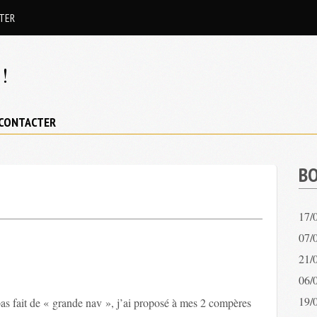
TER
!
CONTACTER
BO
17/
07/0
21/
06/
19/
as fait de « grande nav », j’ai proposé à mes 2 compères