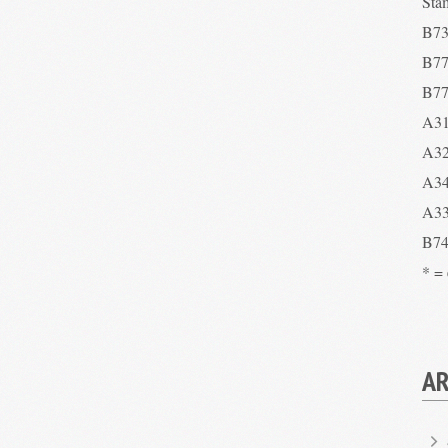
Sta
B73
B77
B77
A31
A32
A34
A33
B74
* =
AR