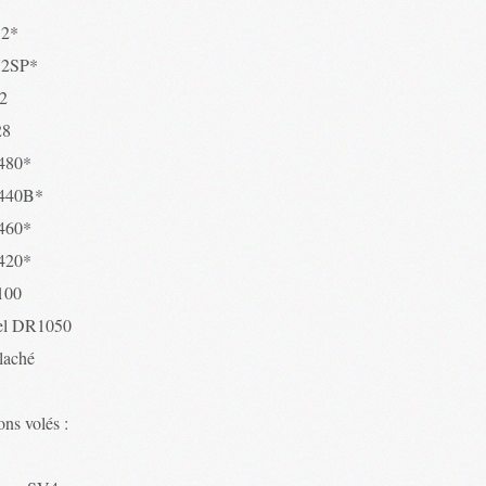
52*
72SP*
2
28
480*
440B*
460*
420*
100
el DR1050
 laché
ns volés :