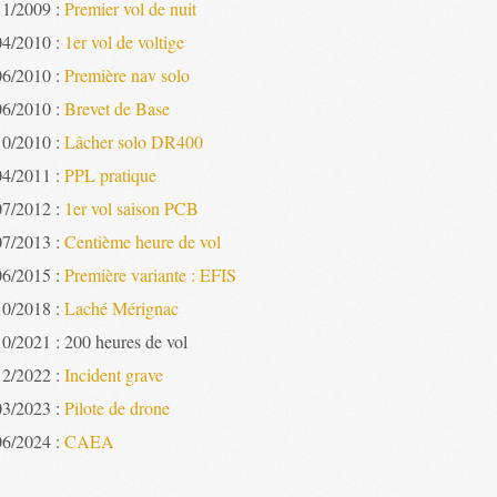
11/2009 :
Premier vol de nuit
04/2010 :
1er vol de voltige
06/2010 :
Première nav solo
06/2010 :
Brevet de Base
10/2010 :
Lâcher solo DR400
04/2011 :
PPL pratique
07/2012 :
1er vol saison PCB
07/2013 :
Centième heure de vol
06/2015 :
Première variante : EFIS
10/2018 :
Laché Mérignac
10/2021 : 200 heures de vol
12/2022 :
Incident grave
03/2023 :
Pilote de drone
06/2024 :
CAEA