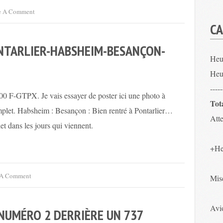
e A Comment
CA
ONTARLIER-HABSHEIM-BESANÇON-
Heu
Heu
-----
400 F-GTPX. Je vais essayer de poster ici une photo à
Tot
mplet. Habsheim : Besançon : Bien rentré à Pontarlier…
Atte
et dans les jours qui viennent.
+He
 A Comment
Mis
Avio
 NUMÉRO 2 DERRIÈRE UN 737