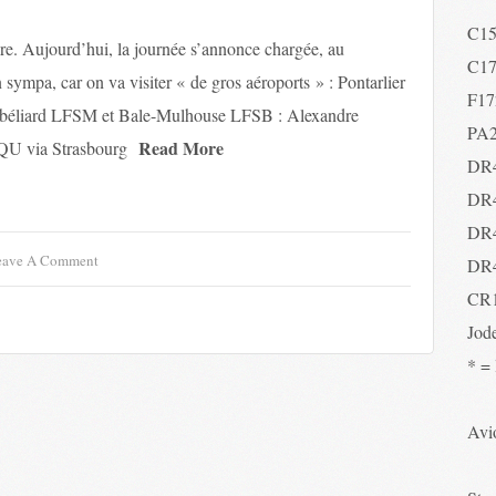
C1
e. Aujourd’hui, la journée s’annonce chargée, au
C1
ympa, car on va visiter « de gros aéroports » : Pontarlier
F17
liard LFSM et Bale-Mulhouse LFSB : Alexandre
PA
Read More
U via Strasbourg
DR
DR
DR
eave A Comment
DR
CR
Jod
* =
Avio