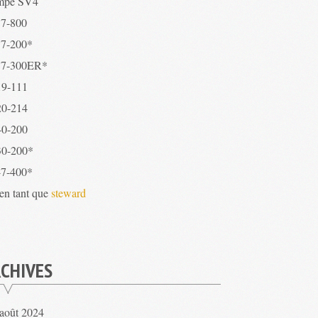
mpe SV4
7-800
7-200*
7-300ER*
9-111
0-214
0-200
0-200*
7-400*
 en tant que
steward
CHIVES
août 2024