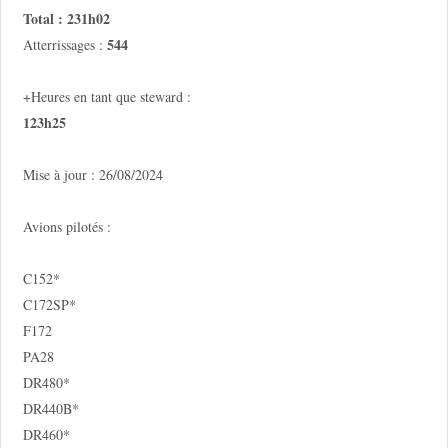
Total : 231h02
544
Atterrissages :
+Heures en tant que steward :
123h25
Mise à jour : 26/08/2024
Avions pilotés :
C152*
C172SP*
F172
PA28
DR480*
DR440B*
DR460*