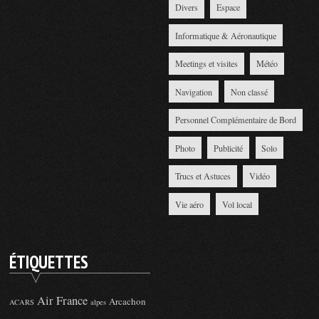
Divers
Espace
Informatique & Aéronautique
Meetings et visites
Météo
Navigation
Non classé
Personnel Complémentaire de Bord
Photo
Publicité
Solo
Trucs et Astuces
Vidéo
Vie aéro
Vol local
ÉTIQUETTES
Air France
Arcachon
ACARS
alpes