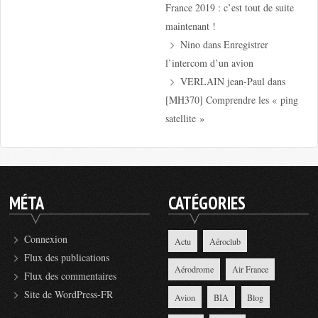
France 2019 : c’est tout de suite
maintenant !
Nino
dans
Enregistrer
l’intercom d’un avion
VERLAIN jean-Paul
dans
[MH370] Comprendre les « ping
satellite »
MÉTA
CATÉGORIES
Connexion
Actu
Aéroclub
Flux des publications
Aérodrome
Air France
Flux des commentaires
Site de WordPress-FR
Avion
BIA
Blog