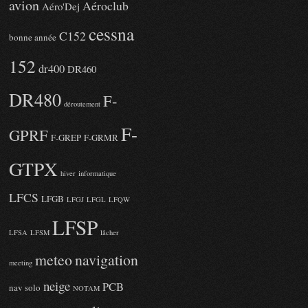
avion
Aéroclub
Aéro'Dej
cessna
C152
bonne année
152
dr400
DR460
DR480
F-
déroutement
F-
GPRF
F-GREP
F-GRMR
GTPX
hiver
informatique
LFCS
LFGB
LFGJ
LFGL
LFQW
LFSP
LFSA
LFSM
lâcher
meteo
navigation
meeting
neige
PCB
nav solo
NOTAM