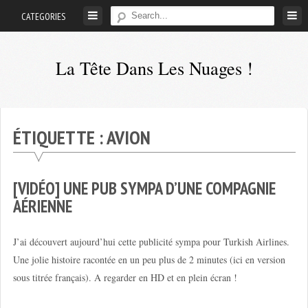
Skip
CATEGORIES
to
content
La Tête Dans Les Nuages !
Mes
aventures
de
ÉTIQUETTE :
AVION
petit
pilote
privé
[VIDÉO] UNE PUB SYMPA D’UNE COMPAGNIE
;-)
AÉRIENNE
J’ai découvert aujourd’hui cette publicité sympa pour Turkish Airlines.
Une jolie histoire racontée en un peu plus de 2 minutes (ici en version
sous titrée français). A regarder en HD et en plein écran !