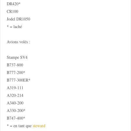
DR420*
CR100
Jodel DR1050
* = laché
Avions volés :
Stampe SV4
B737-800
B777-200*
B777-300ER*
A319-111
A320-214
A340-200
A330-200*
B747-400*
* = en tant que
steward