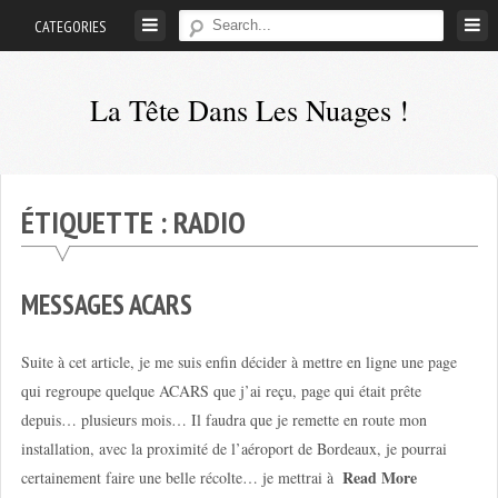
Skip
CATEGORIES
to
content
La Tête Dans Les Nuages !
Mes
aventures
de
ÉTIQUETTE :
RADIO
petit
pilote
privé
MESSAGES ACARS
;-)
Suite à cet article, je me suis enfin décider à mettre en ligne une page
qui regroupe quelque ACARS que j’ai reçu, page qui était prête
depuis… plusieurs mois… Il faudra que je remette en route mon
installation, avec la proximité de l’aéroport de Bordeaux, je pourrai
Read More
certainement faire une belle récolte… je mettrai à