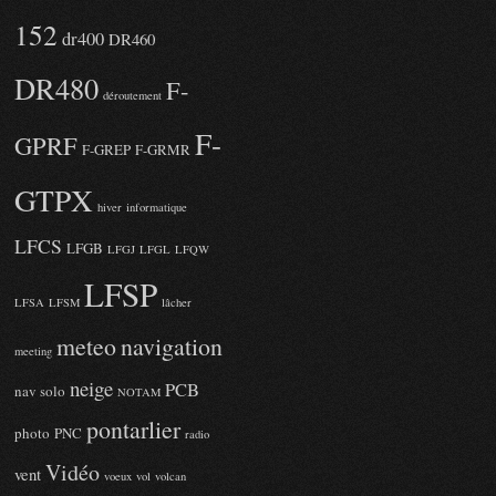
152
dr400
DR460
DR480
F-
déroutement
F-
GPRF
F-GREP
F-GRMR
GTPX
hiver
informatique
LFCS
LFGB
LFGJ
LFGL
LFQW
LFSP
LFSA
LFSM
lâcher
meteo
navigation
meeting
neige
PCB
nav solo
NOTAM
pontarlier
photo
PNC
radio
Vidéo
vent
voeux
vol
volcan