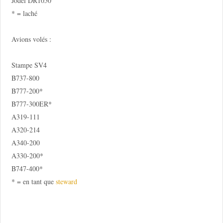
Jodel DR1050
* = laché
Avions volés :
Stampe SV4
B737-800
B777-200*
B777-300ER*
A319-111
A320-214
A340-200
A330-200*
B747-400*
* = en tant que
steward