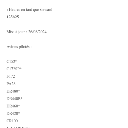
+Heures en tant que steward :
123h25
Mise à jour : 26/08/2024
Avions pilotés :
C152*
C172SP*
F172
PA28
DR480*
DR440B*
DR460*
DR420*
CR100