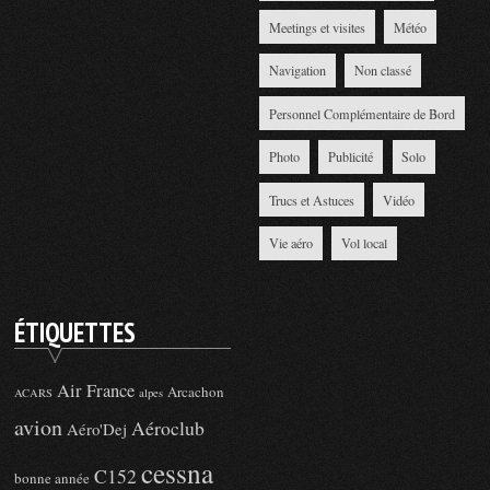
Meetings et visites
Météo
Navigation
Non classé
Personnel Complémentaire de Bord
Photo
Publicité
Solo
Trucs et Astuces
Vidéo
Vie aéro
Vol local
ÉTIQUETTES
Air France
Arcachon
ACARS
alpes
avion
Aéroclub
Aéro'Dej
cessna
C152
bonne année