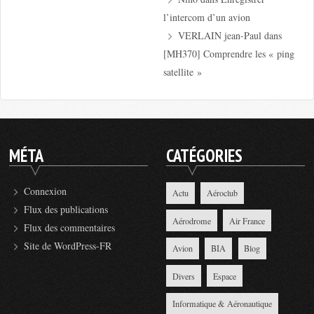
l’intercom d’un avion
VERLAIN jean-Paul
dans
[MH370] Comprendre les « ping
satellite »
MÉTA
CATÉGORIES
Connexion
Actu
Aéroclub
Flux des publications
Aérodrome
Air France
Flux des commentaires
Site de WordPress-FR
Avion
BIA
Blog
Divers
Espace
Informatique & Aéronautique