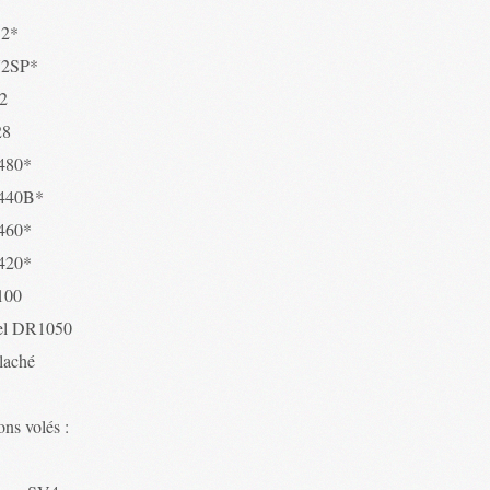
52*
72SP*
2
28
480*
440B*
460*
420*
100
el DR1050
 laché
ns volés :