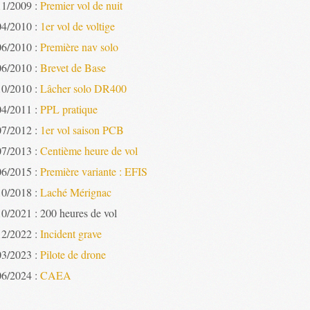
11/2009 :
Premier vol de nuit
04/2010 :
1er vol de voltige
06/2010 :
Première nav solo
06/2010 :
Brevet de Base
10/2010 :
Lâcher solo DR400
04/2011 :
PPL pratique
07/2012 :
1er vol saison PCB
07/2013 :
Centième heure de vol
06/2015 :
Première variante : EFIS
10/2018 :
Laché Mérignac
10/2021 : 200 heures de vol
12/2022 :
Incident grave
03/2023 :
Pilote de drone
06/2024 :
CAEA