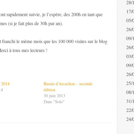
28/
17/
ront rapidement suivie, je l’espère, des 200h en tant que
05/
s (si je fait plus de 30h par an).
26/
09/
 franchi le même mois que les 100 000 visites sur le blog
26/
Merci à tous mes lecteurs !
03/
09/
26/
25/
 2014
Bassin d’Arcachon – seconde
14
édition
08/
30 juin 2013
31/
Dans "Solo"
22/
24/