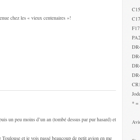
C1
venue chez les « vieux centenaires »!
C1
F17
PA
DR
DR
DR
DR
CR
Jod
* =
depuis un peu moins d’un an (tombé dessus par pur hasard) et
Avio
 Toulouse et je vois passé beaucoup de petit avion en me