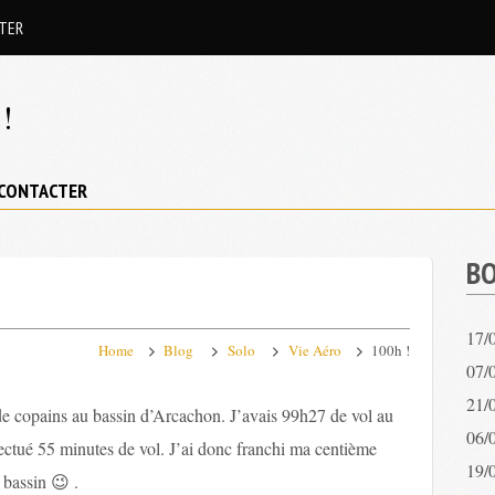
TER
!
CONTACTER
BO
17/
Home
Blog
Solo
Vie Aéro
100h !
07/0
21/
 de copains au bassin d’Arcachon. J’avais 99h27 de vol au
06/
ectué 55 minutes de vol. J’ai donc franchi ma centième
19/
 bassin 😉 .