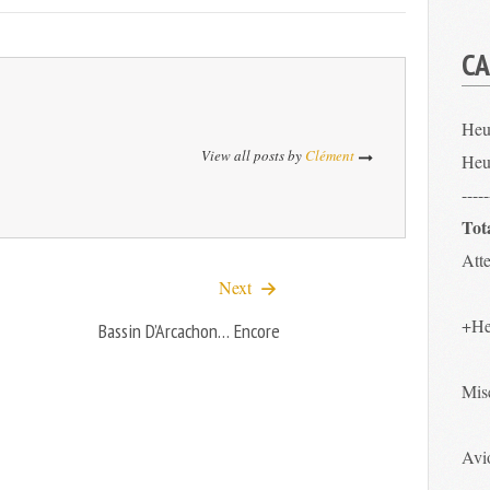
CA
Heu
View all posts by
Clément
Heu
-----
Tot
Atte
Next
+He
Bassin D’Arcachon… Encore
Mis
Avio