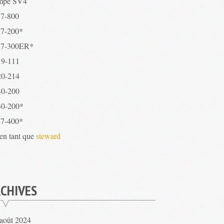
mpe SV4
7-800
7-200*
7-300ER*
9-111
0-214
0-200
0-200*
7-400*
 en tant que
steward
CHIVES
août 2024