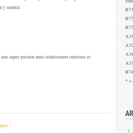
Sta
m’y mettrai.
B73
B77
B77
A31
A32
A34
t une super passion mais relativement onéreuse et
A33
B74
* =
AR
ages !