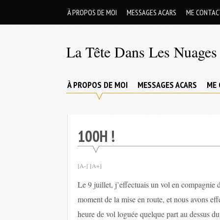
Skip
À PROPOS DE MOI
MESSAGES ACARS
ME CONTAC
to
content
La Tête Dans Les Nuages 
Mes
aventures
À PROPOS DE MOI
MESSAGES ACARS
ME 
de
petit
pilote
100H !
privé
;-)
[A-]
[A+]
Le 9 juillet, j’effectuais un vol en compagnie
moment de la mise en route, et nous avons eff
heure de vol loguée quelque part au dessus du