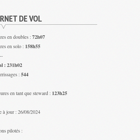
RNET DE VOL
72h07
res en doubles :
158h55
res en solo :
--
al : 231h02
544
rrissages :
123h25
ures en tant que steward :
e à jour : 26/08/2024
ns pilotés :