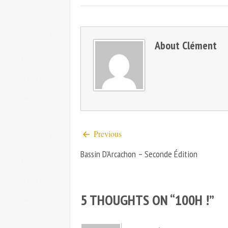
About
Clément
Previous
Bassin D’Arcachon – Seconde Édition
5 THOUGHTS ON “
100H !
”