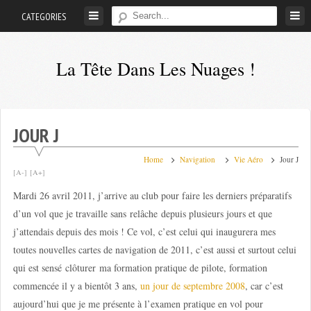
Skip
CATEGORIES
to
content
La Tête Dans Les Nuages !
Mes
aventures
de
JOUR J
petit
pilote
Home
Navigation
Vie Aéro
Jour J
[A-]
[A+]
privé
Mardi 26 avril 2011, j’arrive au club pour faire les derniers préparatifs
;-)
d’un vol que je travaille sans relâche depuis plusieurs jours et que
j’attendais depuis des mois ! Ce vol, c’est celui qui inaugurera mes
toutes nouvelles cartes de navigation de 2011, c’est aussi et surtout celui
qui est sensé clôturer ma formation pratique de pilote, formation
commencée il y a bientôt 3 ans,
un jour de septembre 2008
, car c’est
aujourd’hui que je me présente à l’examen pratique en vol pour