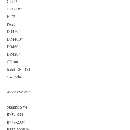
C152*
C172SP*
F172
PA28
DR480*
DR440B*
DR460*
DR420*
CR100
Jodel DR1050
* = laché
Avions volés :
Stampe SV4
B737-800
B777-200*
B777-300ER*