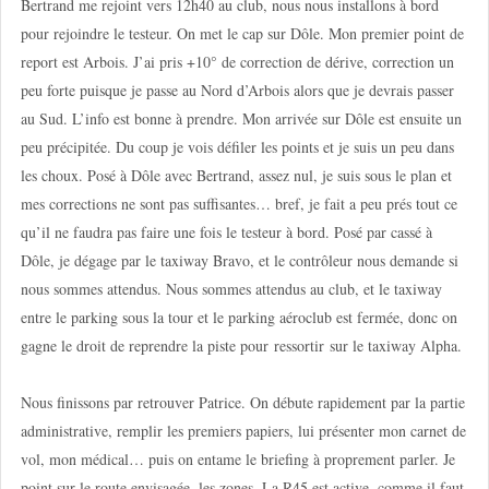
Bertrand me rejoint vers 12h40 au club, nous nous installons à bord
pour rejoindre le testeur. On met le cap sur Dôle. Mon premier point de
report est Arbois. J’ai pris +10° de correction de dérive, correction un
peu forte puisque je passe au Nord d’Arbois alors que je devrais passer
au Sud. L’info est bonne à prendre. Mon arrivée sur Dôle est ensuite un
peu précipitée. Du coup je vois défiler les points et je suis un peu dans
les choux. Posé à Dôle avec Bertrand, assez nul, je suis sous le plan et
mes corrections ne sont pas suffisantes… bref, je fait a peu prés tout ce
qu’il ne faudra pas faire une fois le testeur à bord. Posé par cassé à
Dôle, je dégage par le taxiway Bravo, et le contrôleur nous demande si
nous sommes attendus. Nous sommes attendus au club, et le taxiway
entre le parking sous la tour et le parking aéroclub est fermée, donc on
gagne le droit de reprendre la piste pour ressortir sur le taxiway Alpha.
Nous finissons par retrouver Patrice. On débute rapidement par la partie
administrative, remplir les premiers papiers, lui présenter mon carnet de
vol, mon médical… puis on entame le briefing à proprement parler. Je
point sur le route envisagée, les zones. La R45 est active, comme il faut