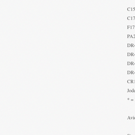
C1
C1
F17
PA
DR
DR
DR
DR
CR
Jod
* =
Avio