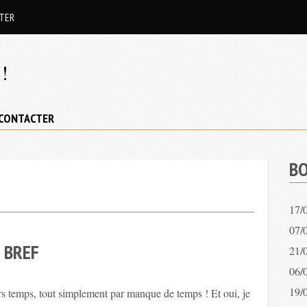
TER
!
CONTACTER
BO
17/
07/0
 BREF
21/
06/
19/
rs temps, tout simplement par manque de temps ! Et oui, je