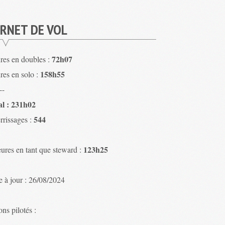
RNET DE VOL
72h07
res en doubles :
158h55
res en solo :
--
al : 231h02
544
rrissages :
123h25
ures en tant que steward :
e à jour : 26/08/2024
ns pilotés :