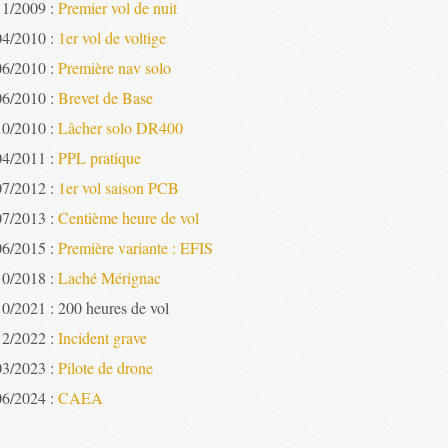
11/2009 :
Premier vol de nuit
04/2010 :
1er vol de voltige
06/2010 :
Première nav solo
06/2010 :
Brevet de Base
10/2010 :
Lâcher solo DR400
04/2011 :
PPL pratique
07/2012 :
1er vol saison PCB
07/2013 :
Centième heure de vol
06/2015 :
Première variante : EFIS
10/2018 :
Laché Mérignac
10/2021 : 200 heures de vol
12/2022 :
Incident grave
03/2023 :
Pilote de drone
06/2024 :
CAEA