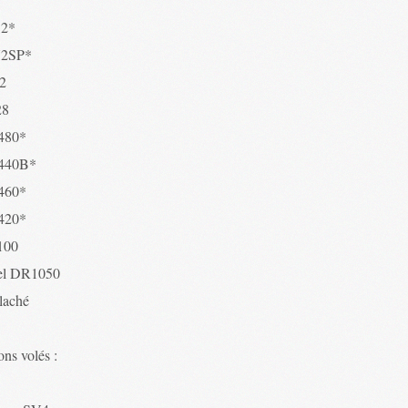
52*
72SP*
2
28
480*
440B*
460*
420*
100
el DR1050
 laché
ns volés :