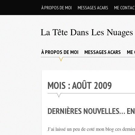
Skip
À PROPOS DE MOI
MESSAGES ACARS
ME CONTAC
to
content
La Tête Dans Les Nuages 
Mes
aventures
À PROPOS DE MOI
MESSAGES ACARS
ME 
de
petit
pilote
MOIS :
AOÛT 2009
privé
;-)
DERNIÈRES NOUVELLES… EN
J’ai laissé un peu de coté mon blog ces dernie