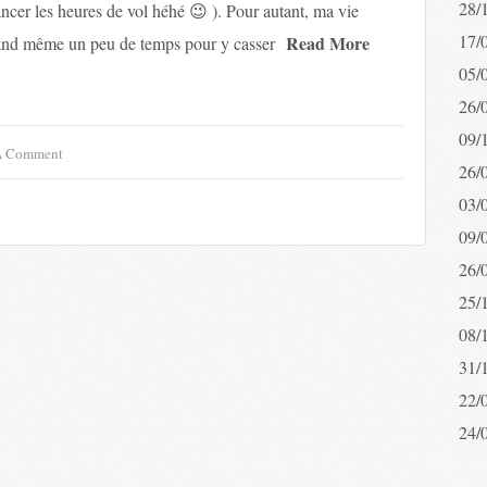
28/
ancer les heures de vol héhé 😉 ). Pour autant, ma vie
17/
Read More
quand même un peu de temps pour y casser
05/
26/
09/
A Comment
26/
03/
09/
26/
25/
08/
31/
22/
24/