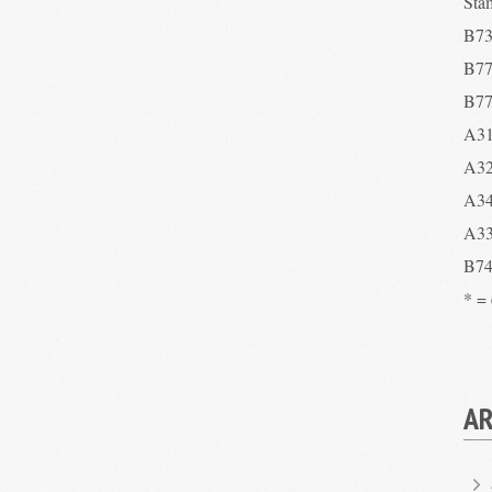
Sta
B73
B77
B77
A31
A32
A34
A33
B74
* =
AR