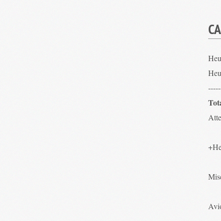
CA
Heu
Heu
-----
Tot
Atte
+He
Mis
Avio