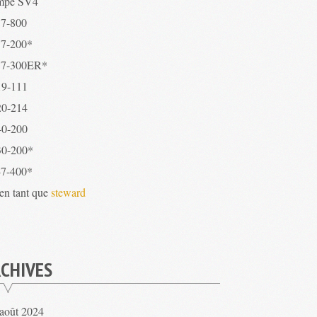
mpe SV4
7-800
7-200*
7-300ER*
9-111
0-214
0-200
0-200*
7-400*
 en tant que
steward
CHIVES
août 2024