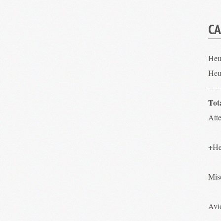
CA
Heu
Heu
-----
Tot
Atte
+He
Mis
Avio