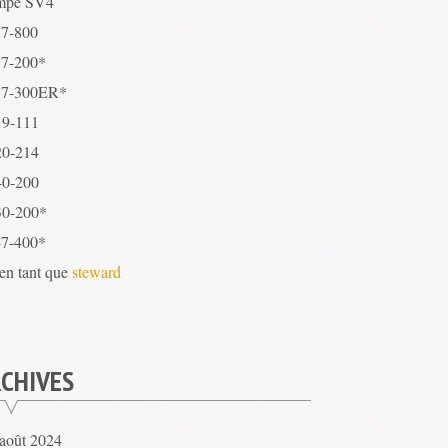
mpe SV4
7-800
7-200*
7-300ER*
9-111
0-214
0-200
0-200*
7-400*
 en tant que
steward
CHIVES
août 2024