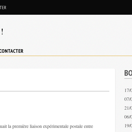
TER
!
CONTACTER
BO
17/
07/0
21/
06/
19/
uait la première liaison expérimentale postale entre