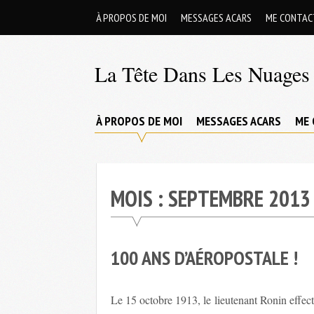
Skip
À PROPOS DE MOI
MESSAGES ACARS
ME CONTAC
to
content
La Tête Dans Les Nuages 
Mes
aventures
À PROPOS DE MOI
MESSAGES ACARS
ME 
de
petit
pilote
MOIS :
SEPTEMBRE 2013
privé
;-)
100 ANS D’AÉROPOSTALE !
Le 15 octobre 1913, le lieutenant Ronin effect