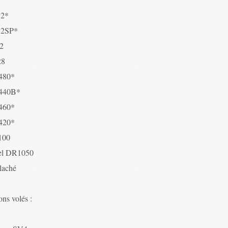
52*
72SP*
2
28
480*
440B*
460*
420*
100
el DR1050
 laché
ns volés :