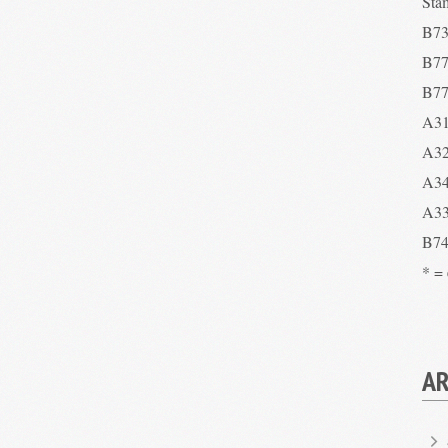
Sta
B73
B77
B77
A31
A32
A34
A33
B74
* =
AR