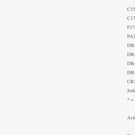
C1
C1
F17
PA
DR
DR
DR
DR
CR
Jod
* =
Avio