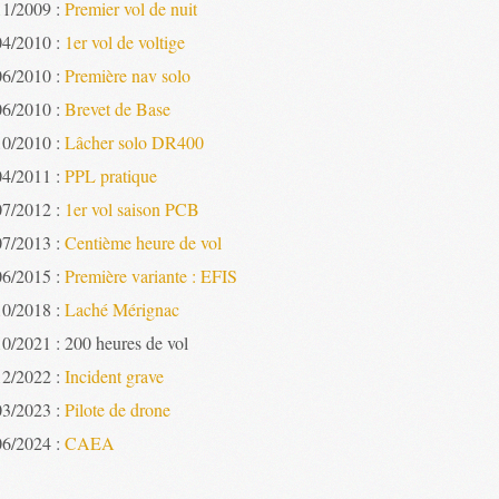
11/2009 :
Premier vol de nuit
04/2010 :
1er vol de voltige
06/2010 :
Première nav solo
06/2010 :
Brevet de Base
10/2010 :
Lâcher solo DR400
04/2011 :
PPL pratique
07/2012 :
1er vol saison PCB
07/2013 :
Centième heure de vol
06/2015 :
Première variante : EFIS
10/2018 :
Laché Mérignac
10/2021 : 200 heures de vol
12/2022 :
Incident grave
03/2023 :
Pilote de drone
06/2024 :
CAEA