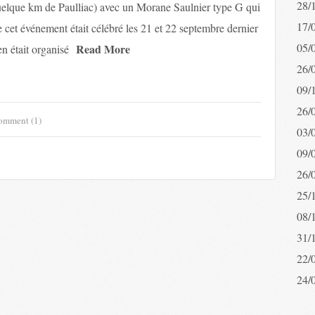
28/
quelque km de Paulliac) avec un Morane Saulnier type G qui
17/
e cet événement était célébré les 21 et 22 septembre dernier
05/
Read More
n était organisé
26/
09/
26/
omment (1)
03/
09/
26/
25/
08/
31/
22/
24/