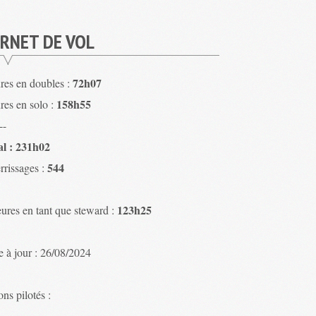
RNET DE VOL
72h07
res en doubles :
158h55
res en solo :
--
al : 231h02
544
rrissages :
123h25
ures en tant que steward :
e à jour : 26/08/2024
ns pilotés :