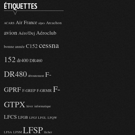
ÉTIQUETTES
Air France
Arcachon
ACARS
alpes
avion
Aéroclub
Aéro'Dej
cessna
C152
bonne année
152
dr400
DR460
DR480
F-
déroutement
F-
GPRF
F-GREP
F-GRMR
GTPX
hiver
informatique
LFCS
LFGB
LFGJ
LFGL
LFQW
LFSP
LFSA
LFSM
lâcher