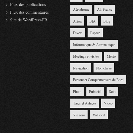
Flux des publications
Aérodrome
Air France
Flux des commentaires
Site de WordPress-FR
Avion
BIA
Blog
Divers
Espace
Informatique & Aéronautique
Meetings et visites
Météo
Navigation
Non classé
Personnel Complémentaire de Bord
Photo
Publicité
Solo
Trucs et Astuces
Vidéo
Vie aéro
Vol local