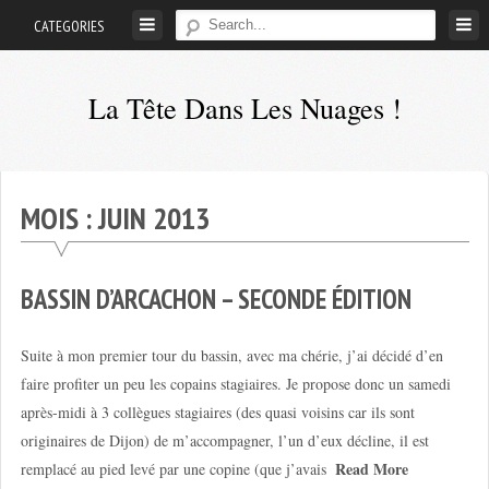
Skip
CATEGORIES
to
content
La Tête Dans Les Nuages !
Mes
aventures
de
MOIS :
JUIN 2013
petit
pilote
privé
BASSIN D’ARCACHON – SECONDE ÉDITION
;-)
Suite à mon premier tour du bassin, avec ma chérie, j’ai décidé d’en
faire profiter un peu les copains stagiaires. Je propose donc un samedi
après-midi à 3 collègues stagiaires (des quasi voisins car ils sont
originaires de Dijon) de m’accompagner, l’un d’eux décline, il est
Read More
remplacé au pied levé par une copine (que j’avais