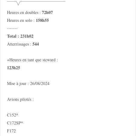
72h07
Heures en doubles :
158h55
Heures en solo :
-------
Total : 231h02
544
Atterrissages :
+Heures en tant que steward :
123h25
Mise à jour : 26/08/2024
Avions pilotés :
C152*
C172SP*
F172