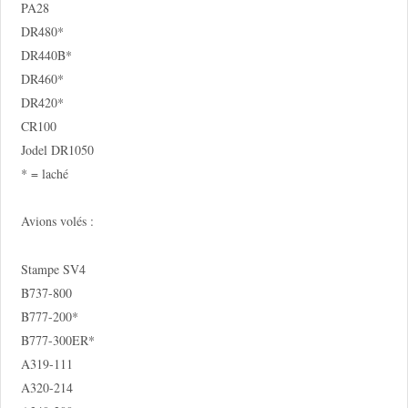
PA28
DR480*
DR440B*
DR460*
DR420*
CR100
Jodel DR1050
* = laché
Avions volés :
Stampe SV4
B737-800
B777-200*
B777-300ER*
A319-111
A320-214