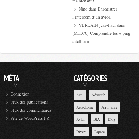
maintenant !
Nino
dans
Enregistrer
l’intercom d’un avion
VERLAIN jean-Paul
dans
[MH370] Comprendre les « ping
satellite »
MÉTA
CATÉGORIES
Connexion
Actu
Aéroclub
Flux des publications
Aérodrome
Air France
Flux des commentaires
Site de WordPress-FR
Avion
BIA
Blog
Divers
Espace