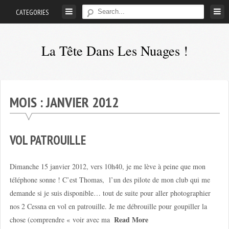
Skip
CATEGORIES
to
content
La Tête Dans Les Nuages !
Mes
aventures
de
MOIS :
JANVIER 2012
petit
pilote
privé
VOL PATROUILLE
;-)
Dimanche 15 janvier 2012, vers 10h40, je me lève à peine que mon
téléphone sonne ! C’est Thomas, l’un des pilote de mon club qui me
demande si je suis disponible… tout de suite pour aller photographier
nos 2 Cessna en vol en patrouille. Je me débrouille pour goupiller la
Read More
chose (comprendre « voir avec ma