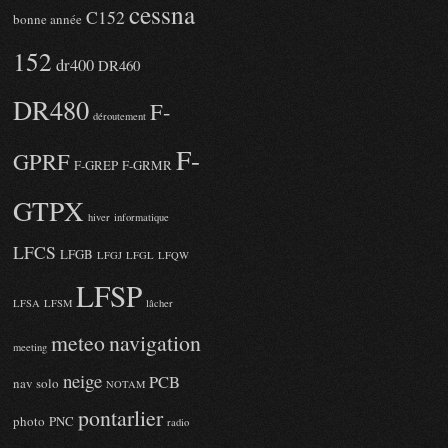
cessna
C152
bonne année
152
dr400
DR460
DR480
F-
déroutement
F-
GPRF
F-GREP
F-GRMR
GTPX
hiver
informatique
LFCS
LFGB
LFGJ
LFGL
LFQW
LFSP
LFSA
LFSM
lâcher
meteo
navigation
meeting
neige
PCB
nav solo
NOTAM
pontarlier
photo
PNC
radio