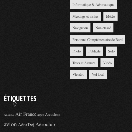
Informatique & Aéronautique
Meetings et visites
Météo
Navigation
Non classé
Personnel Complémentaire de Bord
Photo
Publicité
Solo
Trucs et Astuces
Vidéo
Vie aéro
Vol local
ÉTIQUETTES
Air France
Arcachon
ACARS
alpes
avion
Aéroclub
Aéro'Dej