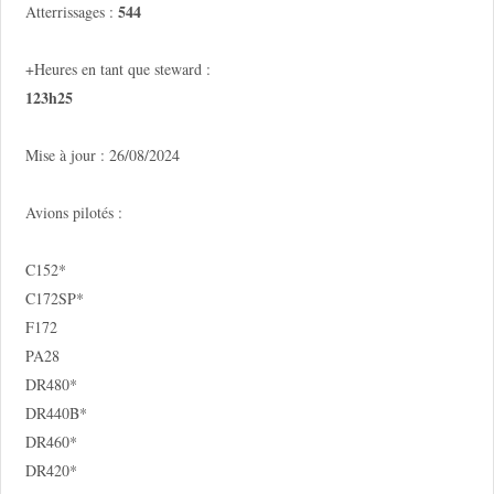
544
Atterrissages :
+Heures en tant que steward :
123h25
Mise à jour : 26/08/2024
Avions pilotés :
C152*
C172SP*
F172
PA28
DR480*
DR440B*
DR460*
DR420*