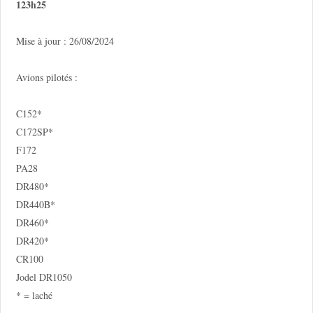
123h25
Mise à jour : 26/08/2024
Avions pilotés :
C152*
C172SP*
F172
PA28
DR480*
DR440B*
DR460*
DR420*
CR100
Jodel DR1050
* = laché