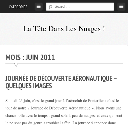
Skip
CATEGORIES
to
content
La Tête Dans Les Nuages !
Mes
aventures
de
MOIS :
JUIN 2011
petit
pilote
privé
JOURNÉE DE DÉCOUVERTE AÉRONAUTIQUE –
;-)
QUELQUES IMAGES
Samedi 25 juin, c’est le grand jour à l’aéroclub de Pontarlier : c’est le
jour de notre « Journée de Découverte Aéronautique ». Nous avons une
chance folle avec le temps : grand soleil, peu de nuages, et ceux qui sont
la ne sont pas du genre à troubler la fête. La journée s’annonce donc