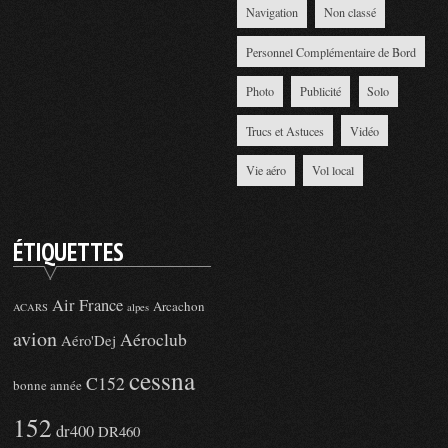
Navigation
Non classé
Personnel Complémentaire de Bord
Photo
Publicité
Solo
Trucs et Astuces
Vidéo
Vie aéro
Vol local
ÉTIQUETTES
Air France
Arcachon
ACARS
alpes
avion
Aéroclub
Aéro'Dej
cessna
C152
bonne année
152
dr400
DR460