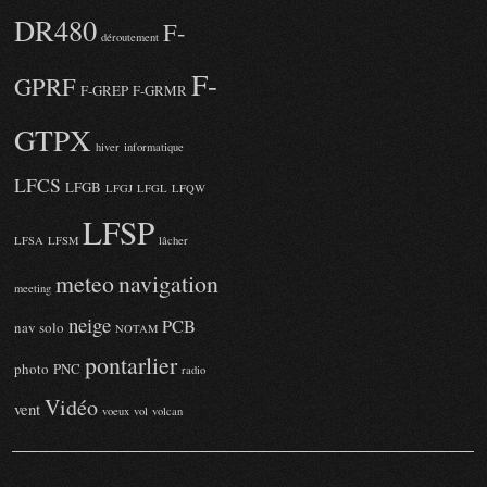
DR480
F-
déroutement
F-
GPRF
F-GREP
F-GRMR
GTPX
hiver
informatique
LFCS
LFGB
LFGJ
LFGL
LFQW
LFSP
LFSA
LFSM
lâcher
meteo
navigation
meeting
neige
PCB
nav solo
NOTAM
pontarlier
photo
PNC
radio
Vidéo
vent
voeux
vol
volcan