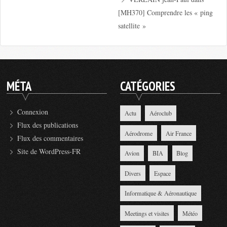
[MH370] Comprendre les « ping
satellite »
MÉTA
CATÉGORIES
Connexion
Actu
Aéroclub
Flux des publications
Aérodrome
Air France
Flux des commentaires
Site de WordPress-FR
Avion
BIA
Blog
Divers
Espace
Informatique & Aéronautique
Meetings et visites
Météo