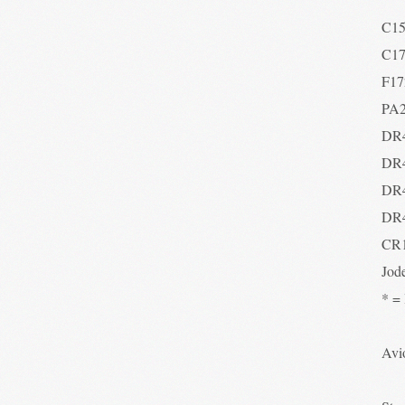
C1
C1
F17
PA
DR
DR
DR
DR
CR
Jod
* =
Avio