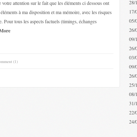
28/
re votre attention sur le fait que les éléments ci dessous ont
17/
es éléments à ma disposition et ma mémoire, avec les risques
05/
. Pour tous les aspects factuels (timings, échanges
26/
More
09/
26/
03/
mment (1)
09/
26/
25/
08/
31/
22/
24/