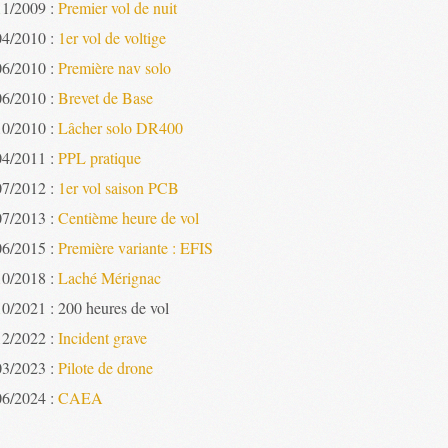
11/2009 :
Premier vol de nuit
04/2010 :
1er vol de voltige
06/2010 :
Première nav solo
06/2010 :
Brevet de Base
10/2010 :
Lâcher solo DR400
04/2011 :
PPL pratique
07/2012 :
1er vol saison PCB
07/2013 :
Centième heure de vol
06/2015 :
Première variante : EFIS
10/2018 :
Laché Mérignac
10/2021 : 200 heures de vol
12/2022 :
Incident grave
03/2023 :
Pilote de drone
06/2024 :
CAEA