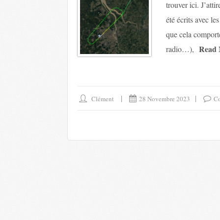
trouver ici. J’atti
été écrits avec l
que cela comporte
Read 
radio…),
Clément
28 Novembre 2023
Co