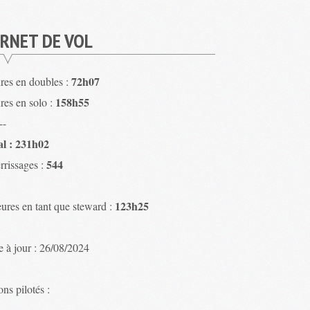
RNET DE VOL
72h07
res en doubles :
158h55
res en solo :
--
al : 231h02
544
rrissages :
123h25
ures en tant que steward :
e à jour : 26/08/2024
ns pilotés :