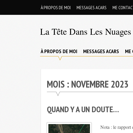
Skip
À PROPOS DE MOI
MESSAGES ACARS
ME CONTAC
to
content
La Tête Dans Les Nuages 
Mes
aventures
À PROPOS DE MOI
MESSAGES ACARS
ME 
de
petit
pilote
MOIS :
NOVEMBRE 2023
privé
;-)
QUAND Y A UN DOUTE…
Nota : le rappor