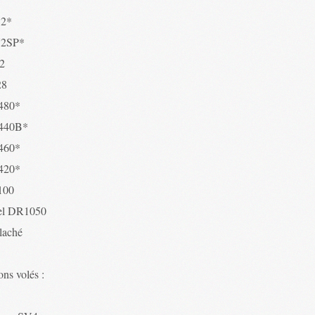
52*
72SP*
2
28
480*
440B*
460*
420*
100
el DR1050
 laché
ns volés :