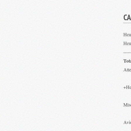
CA
Heu
Heu
-----
Tot
Atte
+He
Mis
Avio