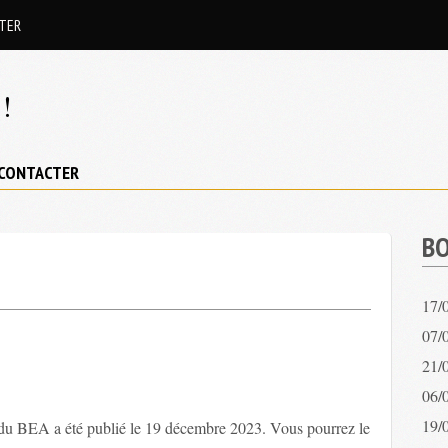
TER
!
CONTACTER
BO
17/
07/0
21/
06/
19/
t du BEA a été publié le 19 décembre 2023. Vous pourrez le