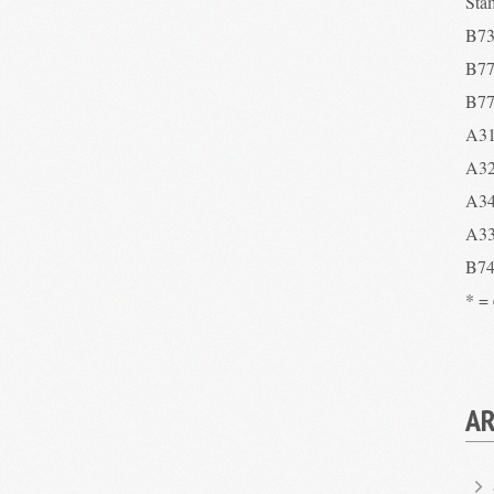
Sta
B73
B77
B77
A31
A32
A34
A33
B74
* =
AR