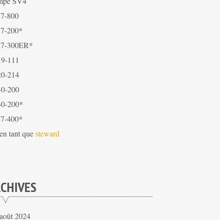
mpe SV4
7-800
7-200*
7-300ER*
9-111
0-214
0-200
0-200*
7-400*
 en tant que
steward
CHIVES
août 2024