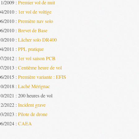
11/2009 :
Premier vol de nuit
04/2010 :
1er vol de voltige
06/2010 :
Première nav solo
06/2010 :
Brevet de Base
10/2010 :
Lâcher solo DR400
04/2011 :
PPL pratique
07/2012 :
1er vol saison PCB
07/2013 :
Centième heure de vol
06/2015 :
Première variante : EFIS
10/2018 :
Laché Mérignac
10/2021 : 200 heures de vol
12/2022 :
Incident grave
03/2023 :
Pilote de drone
06/2024 :
CAEA