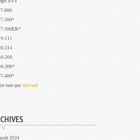
mpe SV4
7-800
7-200*
7-300ER*
9-111
0-214
0-200
0-200*
7-400*
 en tant que
steward
CHIVES
août 2024