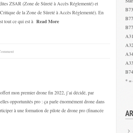
Sta
 dites ZSAR (Zone de Sûreté à Accès Réglementé) et
B73
ritique de la Zone de Sûreté à Accès Réglementé). En
B77
Read More
t tout ce qui est à
B77
A31
A32
Comment
A34
A33
B74
* =
offert mon premier drone fin 2022, j’ai décidé, par
ntuelles opportunités pro : ça parle énormément drone dans
articiper à une formation de pilote de drone pro (financée
AR