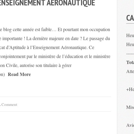
L’ENSEIGNEMENT AÉRONAUTIQUE
CA
le blog cette année est faible… Et pourtant mon occupation
Heu
e importante ! La dernière majeure en date ? Le passage du
Heu
cat d’Aptitude à l’Enseignement Aéronautique. Ce
-----
conjointement par le ministère de l’éducation et le ministère
Tot
on Civile, autorise son titulaire à gérer
Atte
Read More
on)
+He
A Comment
Mis
Avio