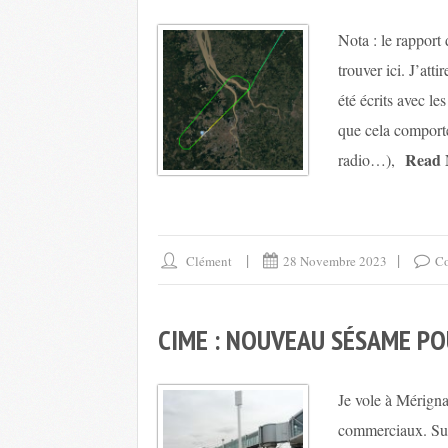
Nota : le rappor
trouver ici. J’atti
été écrits avec l
que cela comporte
Read 
radio…),
Clément
28 Novembre 2023
Co
CIME : NOUVEAU SÉSAME POU
Je vole à Mérigna
commerciaux. Sur 