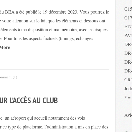
C1
t du BEA a été publié le 19 décembre 2023. Vous pourrez le
C1
re votre attention sur le fait que les éléments ci dessous ont
F17
es éléments à ma disposition et ma mémoire, avec les risques
PA
. Pour tous les aspects factuels (timings, échanges
DR
More
DR
DR
DR
mment (1)
CR
Jod
* =
R L’ACCÈS AU CLUB
Avio
c, un aéroport qui accueil notamment des vols
ce type de plateforme, l’administration a mis en place des