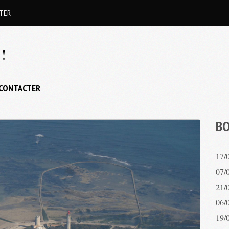
TER
!
CONTACTER
BO
17/
07/0
21/
06/
19/