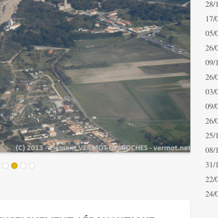
28/
17/
05/
26/
09/
26/
03/
09/
26/
25/
08/
31/
22/
24/