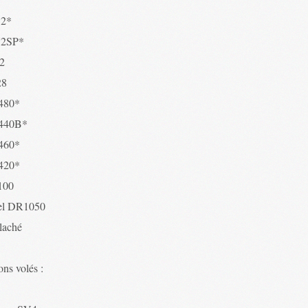
52*
72SP*
2
28
480*
440B*
460*
420*
100
el DR1050
 laché
ns volés :