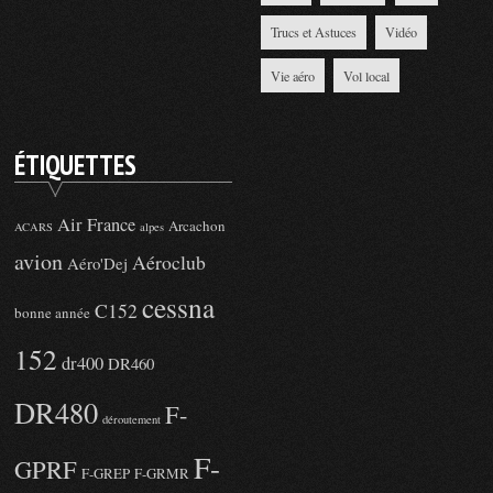
Trucs et Astuces
Vidéo
Vie aéro
Vol local
ÉTIQUETTES
Air France
Arcachon
ACARS
alpes
avion
Aéroclub
Aéro'Dej
cessna
C152
bonne année
152
dr400
DR460
DR480
F-
déroutement
F-
GPRF
F-GREP
F-GRMR