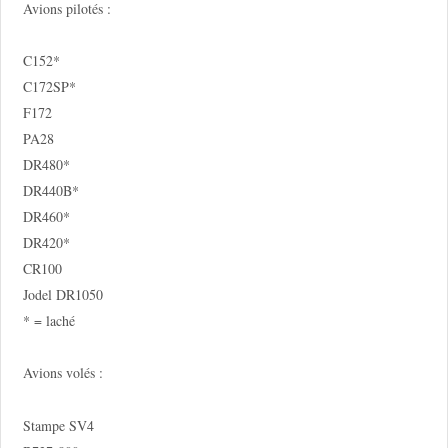
Avions pilotés :
C152*
C172SP*
F172
PA28
DR480*
DR440B*
DR460*
DR420*
CR100
Jodel DR1050
* = laché
Avions volés :
Stampe SV4