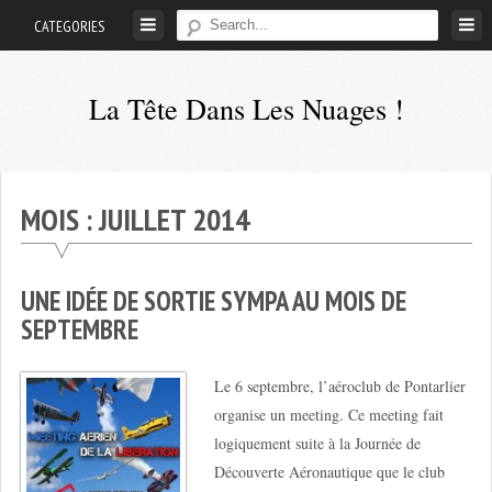
Skip
CATEGORIES
to
content
La Tête Dans Les Nuages !
Mes
aventures
de
MOIS :
JUILLET 2014
petit
pilote
privé
UNE IDÉE DE SORTIE SYMPA AU MOIS DE
;-)
SEPTEMBRE
Le 6 septembre, l’aéroclub de Pontarlier
organise un meeting. Ce meeting fait
logiquement suite à la Journée de
Découverte Aéronautique que le club