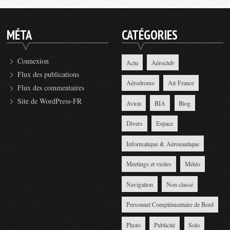
MÉTA
CATÉGORIES
Connexion
Actu
Aéroclub
Flux des publications
Aérodrome
Air France
Flux des commentaires
Site de WordPress-FR
Avion
BIA
Blog
Divers
Espace
Informatique & Aéronautique
Meetings et visites
Météo
Navigation
Non classé
Personnel Complémentaire de Bord
Photo
Publicité
Solo