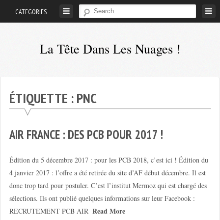
Skip
CATEGORIES
to
content
La Tête Dans Les Nuages !
Mes
aventures
de
ÉTIQUETTE :
PNC
petit
pilote
privé
AIR FRANCE : DES PCB POUR 2017 !
;-)
Édition du 5 décembre 2017 : pour les PCB 2018, c’est ici ! Édition du
4 janvier 2017 : l’offre a été retirée du site d’AF début décembre. Il est
donc trop tard pour postuler. C’est l’institut Mermoz qui est chargé des
sélections. Ils ont publié quelques informations sur leur Facebook :
Read More
RECRUTEMENT PCB AIR