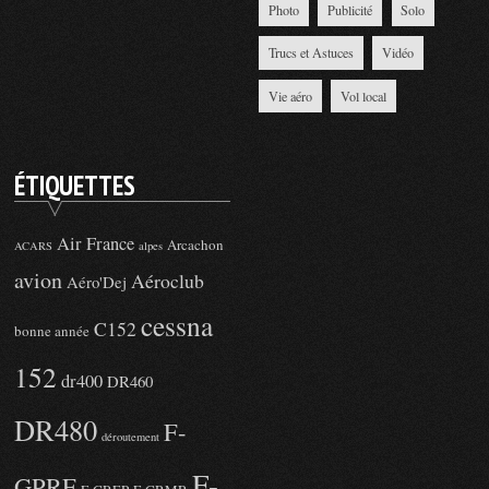
Photo
Publicité
Solo
Trucs et Astuces
Vidéo
Vie aéro
Vol local
ÉTIQUETTES
Air France
Arcachon
ACARS
alpes
avion
Aéroclub
Aéro'Dej
cessna
C152
bonne année
152
dr400
DR460
DR480
F-
déroutement
F-
GPRF