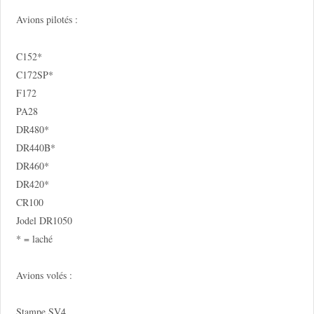
Avions pilotés :
C152*
C172SP*
F172
PA28
DR480*
DR440B*
DR460*
DR420*
CR100
Jodel DR1050
* = laché
Avions volés :
Stampe SV4