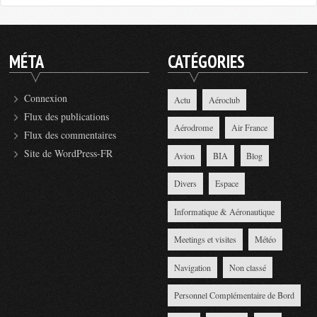
MÉTA
CATÉGORIES
Connexion
Actu
Aéroclub
Flux des publications
Aérodrome
Air France
Flux des commentaires
Site de WordPress-FR
Avion
BIA
Blog
Divers
Espace
Informatique & Aéronautique
Meetings et visites
Météo
Navigation
Non classé
Personnel Complémentaire de Bord