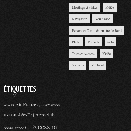
Meetings et visites
Météo
Navigation
Non classé
Personnel Complémentaire de Bord
Photo
Publicité
Solo
Trucs et Astuces
Vidéo
Vie aéro
Vol local
ÉTIQUETTES
Air France
Arcachon
ACARS
alpes
avion
Aéroclub
Aéro'Dej
cessna
C152
bonne année