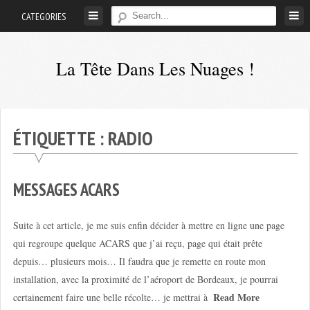
Skip
CATEGORIES
to
content
La Tête Dans Les Nuages !
Mes
aventures
de
ÉTIQUETTE :
RADIO
petit
pilote
privé
MESSAGES ACARS
;-)
Suite à cet article, je me suis enfin décider à mettre en ligne une page
qui regroupe quelque ACARS que j’ai reçu, page qui était prête
depuis… plusieurs mois… Il faudra que je remette en route mon
installation, avec la proximité de l’aéroport de Bordeaux, je pourrai
Read More
certainement faire une belle récolte… je mettrai à