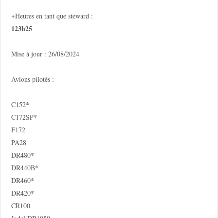
+Heures en tant que steward :
123h25
Mise à jour : 26/08/2024
Avions pilotés :
C152*
C172SP*
F172
PA28
DR480*
DR440B*
DR460*
DR420*
CR100