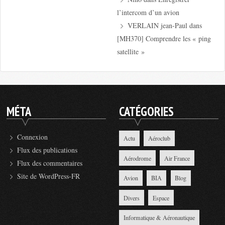
l’intercom d’un avion
VERLAIN jean-Paul
dans
[MH370] Comprendre les « ping
satellite »
MÉTA
CATÉGORIES
Connexion
Actu
Aéroclub
Flux des publications
Aérodrome
Air France
Flux des commentaires
Site de WordPress-FR
Avion
BIA
Blog
Divers
Espace
Informatique & Aéronautique