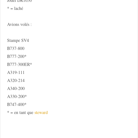
Jodel DR1050
* = laché
Avions volés :
Stampe SV4
B737-800
B777-200*
B777-300ER*
A319-111
A320-214
A340-200
A330-200*
B747-400*
* = en tant que
steward