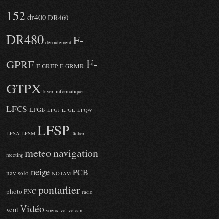
152
dr400
DR460
DR480
F-
déroutement
F-
GPRF
F-GREP
F-GRMR
GTPX
hiver
informatique
LFCS
LFGB
LFGJ
LFGL
LFQW
LFSP
LFSA
LFSM
lâcher
meteo
navigation
meeting
neige
PCB
nav solo
NOTAM
pontarlier
photo
PNC
radio
Vidéo
vent
voeux
vol
volcan