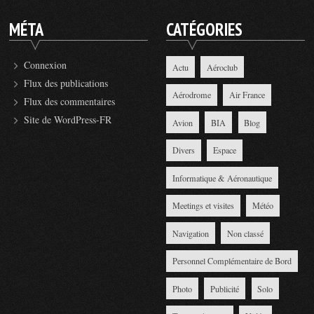
MÉTA
CATÉGORIES
Connexion
Actu
Aéroclub
Flux des publications
Aérodrome
Air France
Flux des commentaires
Site de WordPress-FR
Avion
BIA
Blog
Divers
Espace
Informatique & Aéronautique
Meetings et visites
Météo
Navigation
Non classé
Personnel Complémentaire de Bord
Photo
Publicité
Solo