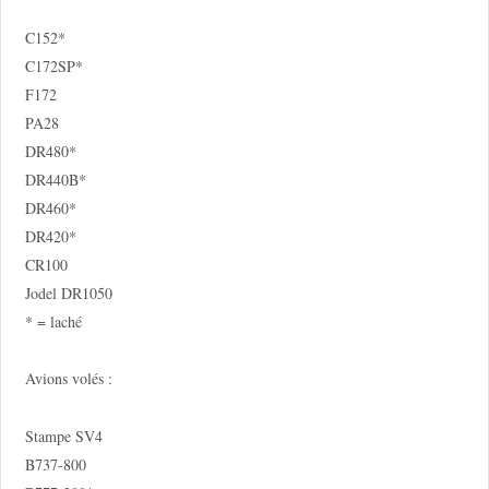
C152*
C172SP*
F172
PA28
DR480*
DR440B*
DR460*
DR420*
CR100
Jodel DR1050
* = laché
Avions volés :
Stampe SV4
B737-800