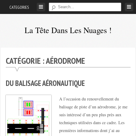
Skip
CATEGORIES
to
content
La Tête Dans Les Nuages !
Mes
aventures
de
CATÉGORIE :
AÉRODROME
petit
pilote
privé
DU BALISAGE AÉRONAUTIQUE
;-)
A l’occasion du renouvellement du
balisage de piste d’un aérodrome, je me
suis intéressé d’un peu plus près aux
techniques utilisées dans ce cadre. Les
premières informations dont j’ai au