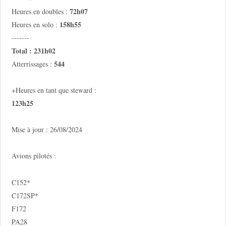
72h07
Heures en doubles :
158h55
Heures en solo :
-------
Total : 231h02
544
Atterrissages :
+Heures en tant que steward :
123h25
Mise à jour : 26/08/2024
Avions pilotés :
C152*
C172SP*
F172
PA28