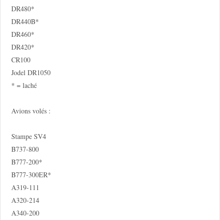
DR480*
DR440B*
DR460*
DR420*
CR100
Jodel DR1050
* = laché
Avions volés :
Stampe SV4
B737-800
B777-200*
B777-300ER*
A319-111
A320-214
A340-200