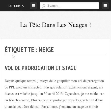
Skip
CATEGORIES
to
content
La Tête Dans Les Nuages !
Mes
aventures
de
ÉTIQUETTE :
NEIGE
petit
pilote
privé
VOL DE PROROGATION ET STAGE
;-)
Depuis quelque temps, j’essaye de le goupiller mon vol de prorogation
de PPL avec un instructeur. Pas que cela soit extrêmement urgent, ma
licence est valable jusqu’au 30 avril 2013. Cependant, je me méfie, car
en franche-comté, l’hivers peut se prolonger et parfois, voler en début
d’année peut-être délicat. Par ailleurs, j’entame un stage de 6 mois