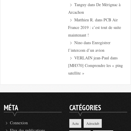
Tanguy
dans
De Mérignac à
Arcachon
Matthieu R.
dans
PCB Air
France 2019 : c’est tout de suite
maintenant !
Nino
dans
Enregistrer
l’intercom d’un avion
VERLAIN jean-Paul
dans
[MH370] Comprendre les « ping
satellite »
MÉTA
CATÉGORIES
Connexion
Actu
Aéroclub
Flux des publications