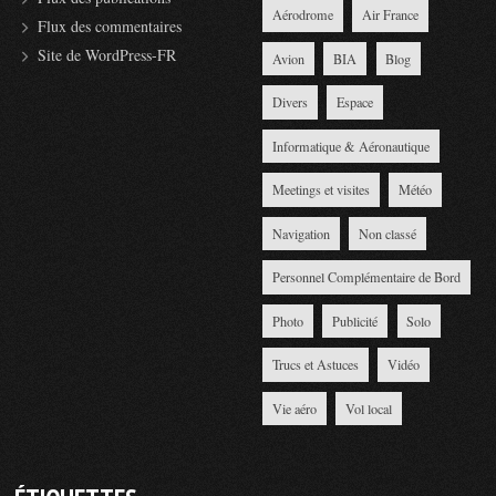
Aérodrome
Air France
Flux des commentaires
Site de WordPress-FR
Avion
BIA
Blog
Divers
Espace
Informatique & Aéronautique
Meetings et visites
Météo
Navigation
Non classé
Personnel Complémentaire de Bord
Photo
Publicité
Solo
Trucs et Astuces
Vidéo
Vie aéro
Vol local