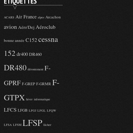
ÉTIQUETTES
Air France
Arcachon
ACARS
alpes
avion
Aéroclub
Aéro'Dej
cessna
C152
bonne année
152
dr400
DR460
DR480
F-
déroutement
F-
GPRF
F-GREP
F-GRMR
GTPX
hiver
informatique
LFCS
LFGB
LFGJ
LFGL
LFQW
LFSP
LFSA
LFSM
lâcher