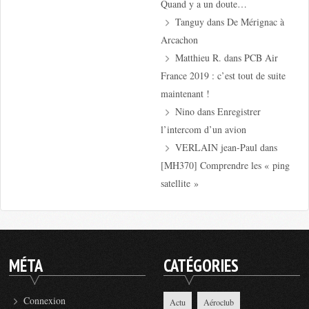
Quand y a un doute…
Tanguy
dans
De Mérignac à
Arcachon
Matthieu R.
dans
PCB Air
France 2019 : c’est tout de suite
maintenant !
Nino
dans
Enregistrer
l’intercom d’un avion
VERLAIN jean-Paul
dans
[MH370] Comprendre les « ping
satellite »
MÉTA
CATÉGORIES
Connexion
Actu
Aéroclub