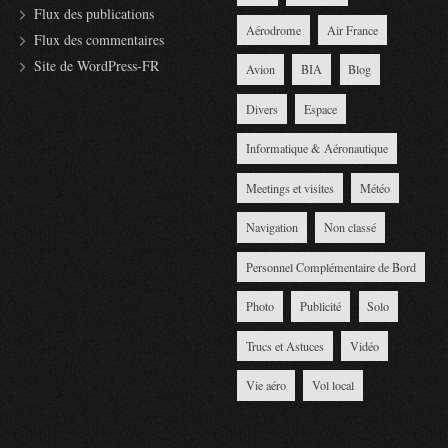
Flux des publications
Aérodrome
Air France
Flux des commentaires
Site de WordPress-FR
Avion
BIA
Blog
Divers
Espace
Informatique & Aéronautique
Meetings et visites
Météo
Navigation
Non classé
Personnel Complémentaire de Bord
Photo
Publicité
Solo
Trucs et Astuces
Vidéo
Vie aéro
Vol local