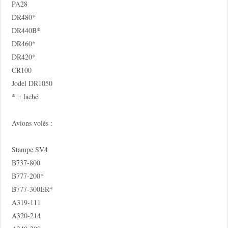
PA28
DR480*
DR440B*
DR460*
DR420*
CR100
Jodel DR1050
* = laché
Avions volés :
Stampe SV4
B737-800
B777-200*
B777-300ER*
A319-111
A320-214