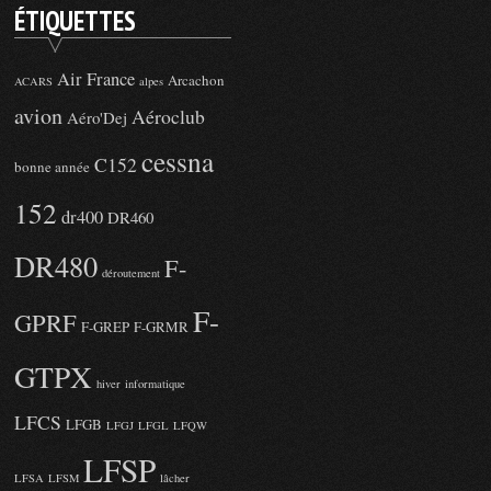
ÉTIQUETTES
Air France
Arcachon
ACARS
alpes
avion
Aéroclub
Aéro'Dej
cessna
C152
bonne année
152
dr400
DR460
DR480
F-
déroutement
F-
GPRF
F-GREP
F-GRMR
GTPX
hiver
informatique
LFCS
LFGB
LFGJ
LFGL
LFQW
LFSP
LFSA
LFSM
lâcher