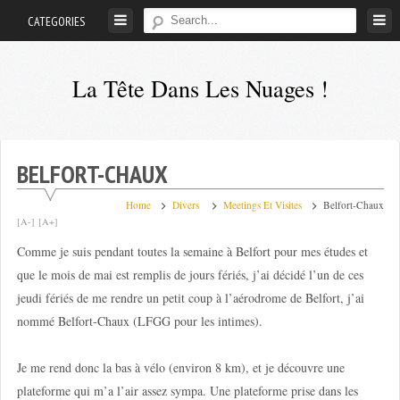
Skip
CATEGORIES
to
content
La Tête Dans Les Nuages !
Mes
aventures
de
BELFORT-CHAUX
petit
pilote
Home
Divers
Meetings Et Visites
Belfort-Chaux
[A-]
[A+]
privé
Comme je suis pendant toutes la semaine à Belfort pour mes études et
;-)
que le mois de mai est remplis de jours fériés, j’ai décidé l’un de ces
jeudi fériés de me rendre un petit coup à l’aérodrome de Belfort, j’ai
nommé Belfort-Chaux (LFGG pour les intimes).
Je me rend donc la bas à vélo (environ 8 km), et je découvre une
plateforme qui m’a l’air assez sympa. Une plateforme prise dans les