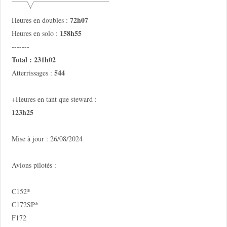
72h07
Heures en doubles :
158h55
Heures en solo :
-------
Total : 231h02
544
Atterrissages :
+Heures en tant que steward :
123h25
Mise à jour : 26/08/2024
Avions pilotés :
C152*
C172SP*
F172