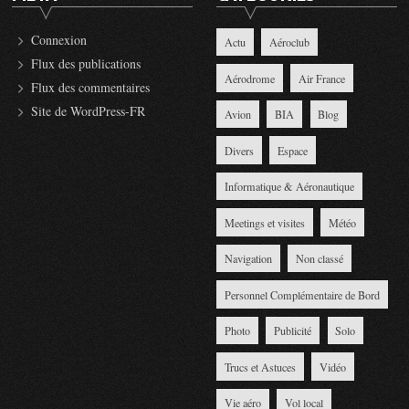
Connexion
Actu
Aéroclub
Flux des publications
Aérodrome
Air France
Flux des commentaires
Site de WordPress-FR
Avion
BIA
Blog
Divers
Espace
Informatique & Aéronautique
Meetings et visites
Météo
Navigation
Non classé
Personnel Complémentaire de Bord
Photo
Publicité
Solo
Trucs et Astuces
Vidéo
Vie aéro
Vol local