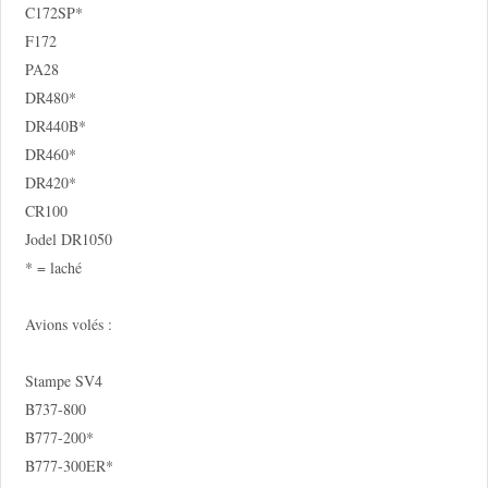
C172SP*
F172
PA28
DR480*
DR440B*
DR460*
DR420*
CR100
Jodel DR1050
* = laché
Avions volés :
Stampe SV4
B737-800
B777-200*
B777-300ER*