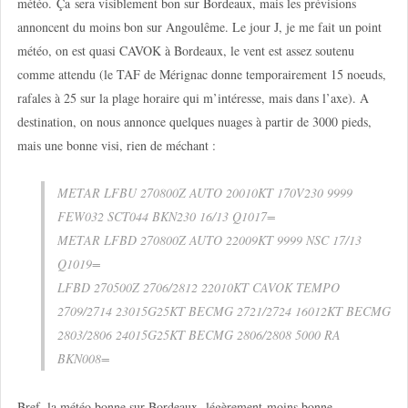
météo. Ça sera visiblement bon sur Bordeaux, mais les prévisions
annoncent du moins bon sur Angoulême. Le jour J, je me fait un point
météo, on est quasi CAVOK à Bordeaux, le vent est assez soutenu
comme attendu (le TAF de Mérignac donne temporairement 15 noeuds,
rafales à 25 sur la plage horaire qui m’intéresse, mais dans l’axe). A
destination, on nous annonce quelques nuages à partir de 3000 pieds,
mais une bonne visi, rien de méchant :
METAR LFBU 270800Z AUTO 20010KT 170V230 9999
FEW032 SCT044 BKN230 16/13 Q1017=
METAR LFBD 270800Z AUTO 22009KT 9999 NSC 17/13
Q1019=
LFBD 270500Z 2706/2812 22010KT CAVOK TEMPO
2709/2714 23015G25KT BECMG 2721/2724 16012KT BECMG
2803/2806 24015G25KT BECMG 2806/2808 5000 RA
BKN008=
Bref, la météo bonne sur Bordeaux, légèrement moins bonne