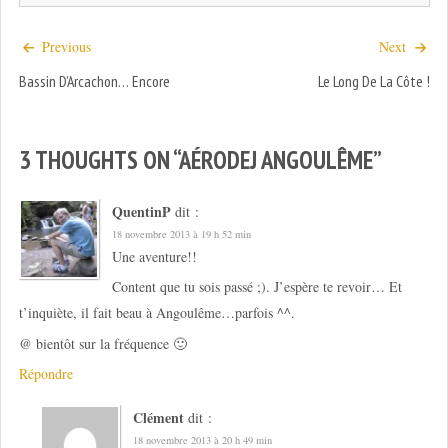
Previous
Next
Bassin D’Arcachon… Encore
Le Long De La Côte !
3 THOUGHTS ON “
AÉRODEJ ANGOULÊME
”
QuentinP
dit :
18 novembre 2013 à 19 h 52 min
Une aventure!!
Content que tu sois passé ;). J’espère te revoir… Et
t’inquiète, il fait beau à Angoulême…parfois ^^.
@ bientôt sur la fréquence 🙂
Répondre
Clément
dit :
18 novembre 2013 à 20 h 49 min