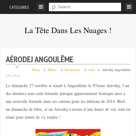
Skip
CATEGORIES
to
content
La Tête Dans Les Nuages !
Mes
aventures
de
AÉRODEJ ANGOULÊME
petit
pilote
Home
Météo
Navigation
Solo
Aérodej Angoulême
[A-]
[A+]
privé
Le dimanche 27 octobre se tenait à Angoulême le 97ieme Aérodej, l’un
;-)
des derniers sous cette formule puisque apparemment boutique.aero a
une nouvelle formule dans ses cartons pour les éditions de 2014. Bref,
un dimanche de libre, et un Aérodej à moins d’une heure de vol, tout est
réuni pour tenter de s’y rendre !